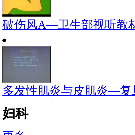
破伤风A—卫生部视听教
多发性肌炎与皮肌炎—复
妇科