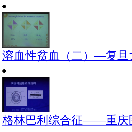
溶血性贫血（二）—复旦
格林巴利综合征——重庆