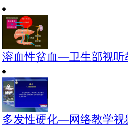
溶血性贫血—卫生部视听
多发性硬化—网络教学视