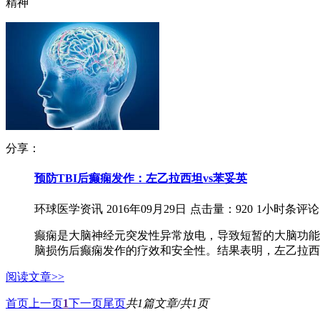
精神
分享：
预防TBI后癫痫发作：左乙拉西坦vs苯妥英
环球医学资讯
2016年09月29日
点击量：920
1小时条评论
癫痫是大脑神经元突发性异常放电，导致短暂的大脑功能障碍
脑损伤后癫痫发作的疗效和安全性。结果表明，左乙拉西坦在
阅读文章>>
首页
上一页
1
下一页
尾页
共1篇文章/共1页