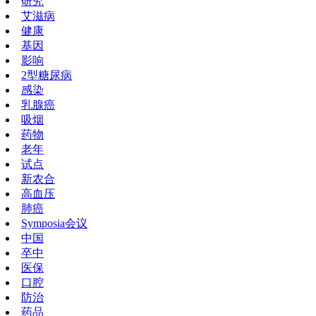
研究
艾滋病
健康
基因
影响
2型糖尿病
感染
乳腺癌
吸烟
药物
老年
试点
新农合
高血压
肺癌
Symposia会议
中国
卒中
医保
口腔
防治
药品