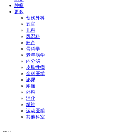
肿瘤
更多
创伤外科
五官
儿科
风湿科
妇产
骨科学
老年病学
内分泌
皮肤性病
全科医学
泌尿
疼痛
外科
消化
精神
运动医学
其他科室