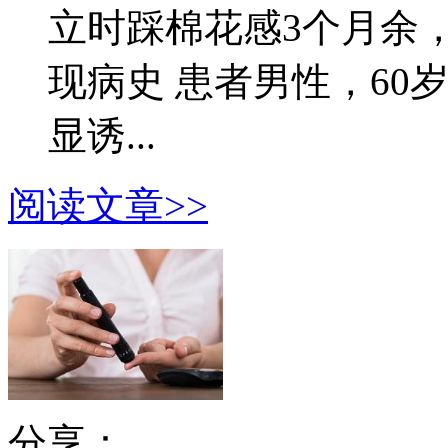
立时踩棉花感3个月余，
现病史 患者男性，60
显诱...
阅读文章>>
分享：