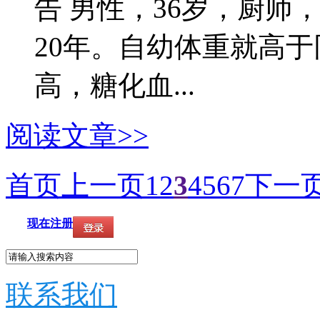
告 男性，36岁，厨师
20年。自幼体重就高
高，糖化血...
阅读文章>>
首页
上一页
1
2
3
4
5
6
7
下一
现在注册
联系我们