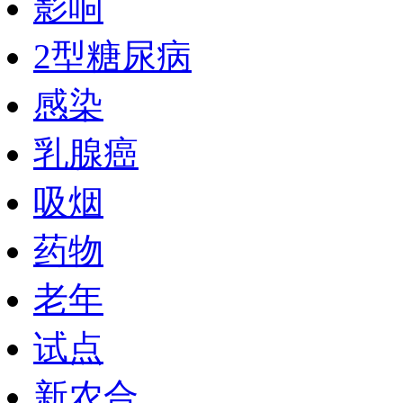
影响
2型糖尿病
感染
乳腺癌
吸烟
药物
老年
试点
新农合