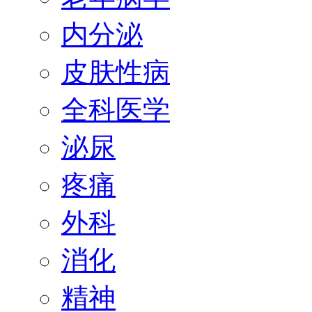
内分泌
皮肤性病
全科医学
泌尿
疼痛
外科
消化
精神