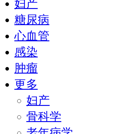
妇产
糖尿病
心血管
感染
肿瘤
更多
妇产
骨科学
老年病学