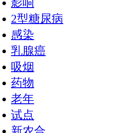
影响
2型糖尿病
感染
乳腺癌
吸烟
药物
老年
试点
新农合