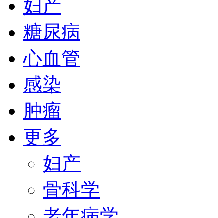
妇产
糖尿病
心血管
感染
肿瘤
更多
妇产
骨科学
老年病学