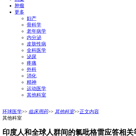
肿瘤
更多
妇产
骨科学
老年病学
内分泌
皮肤性病
全科医学
泌尿
疼痛
外科
消化
精神
运动医学
其他科室
环球医学
>>
临床用药
>>
其他科室
>>
正文内容
其他科室
印度人和全球人群间的氯吡格雷应答相关