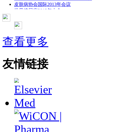
皮肤病协会国际2013年会议
世界糖尿病2013年大会
2013年国际成瘾性药年会
彭晓霞---诊断试验的Meta分析
武姗姗---累积Meta分析和TSA分析
孙凤---Network Meta分析
查看更多
杨智荣---Cochrane综述实战经验分享
杨祖耀---疾病频率资料的Meta分析
友情链接