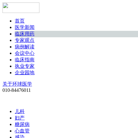
首页
医学新闻
临床用药
专家观点
病例解读
会议中心
临床指南
执业专家
企业园地
关于环球医学
010-84476011
儿科
妇产
糖尿病
心血管
感染