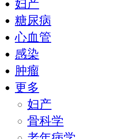
妇产
糖尿病
心血管
感染
肿瘤
更多
妇产
骨科学
老年病学