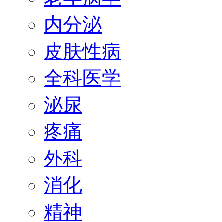
内分泌
皮肤性病
全科医学
泌尿
疼痛
外科
消化
精神