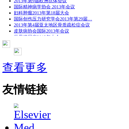
2013年第9届欧洲抗体会议
国际精神病学协会 2013年会议
妇科肿瘤2013年第18届大会
国际创伤压力研究学会2013年第29届…
2013年第4届亚太地区骨质疏松症会议
皮肤病协会国际2013年会议
世界糖尿病2013年大会
2013年国际成瘾性药年会
彭晓霞---诊断试验的Meta分析
武姗姗---累积Meta分析和TSA分析
孙凤---Network Meta分析
查看更多
杨智荣---Cochrane综述实战经验分享
杨祖耀---疾病频率资料的Meta分析
友情链接