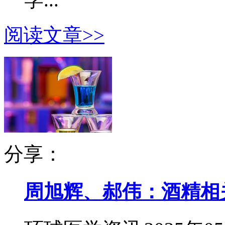
阅读文章>>
分享：
周旭辉、郝伟：酒精相