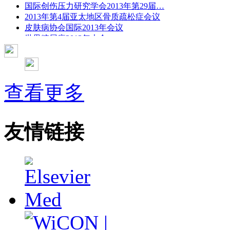
国际创伤压力研究学会2013年第29届…
2013年第4届亚太地区骨质疏松症会议
皮肤病协会国际2013年会议
世界糖尿病2013年大会
2013年国际成瘾性药年会
彭晓霞---诊断试验的Meta分析
武姗姗---累积Meta分析和TSA分析
孙凤---Network Meta分析
查看更多
杨智荣---Cochrane综述实战经验分享
杨祖耀---疾病频率资料的Meta分析
友情链接