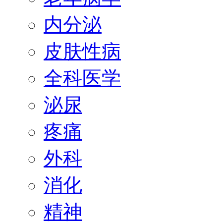
内分泌
皮肤性病
全科医学
泌尿
疼痛
外科
消化
精神