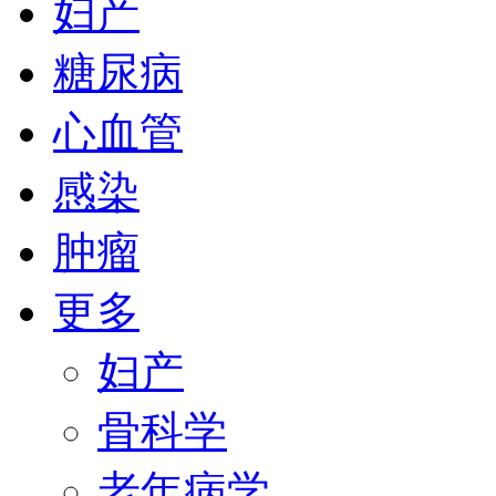
妇产
糖尿病
心血管
感染
肿瘤
更多
妇产
骨科学
老年病学