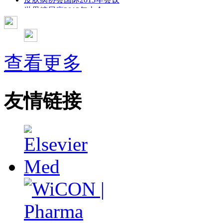
世界糖尿病2013年大会
2013年国际成瘾性药年会
彭晓霞---诊断试验的Meta分析
武姗姗---累积Meta分析和TSA分析
孙凤---Network Meta分析
查看更多
杨智荣---Cochrane综述实战经验分享
杨祖耀---疾病频率资料的Meta分析
友情链接