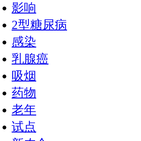
影响
2型糖尿病
感染
乳腺癌
吸烟
药物
老年
试点