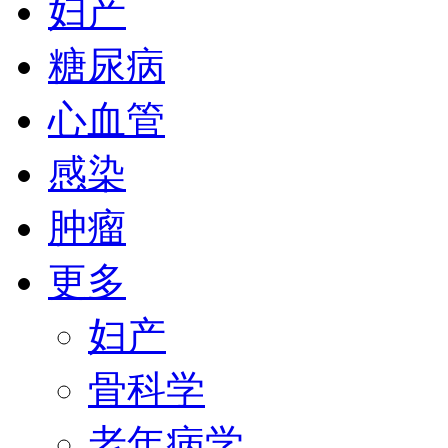
妇产
糖尿病
心血管
感染
肿瘤
更多
妇产
骨科学
老年病学