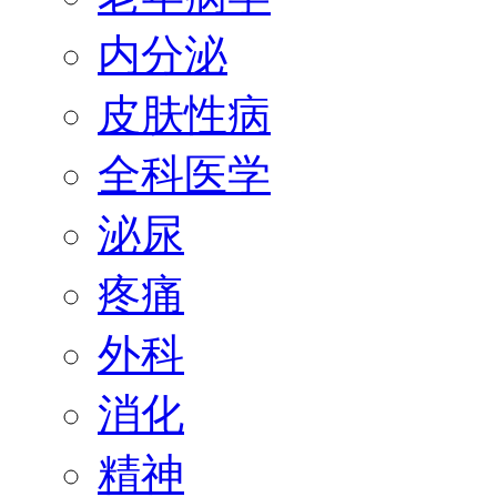
内分泌
皮肤性病
全科医学
泌尿
疼痛
外科
消化
精神