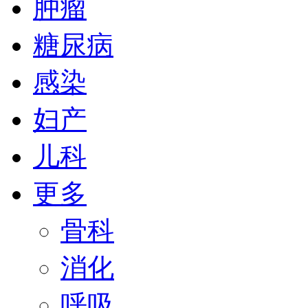
肿瘤
糖尿病
感染
妇产
儿科
更多
骨科
消化
呼吸