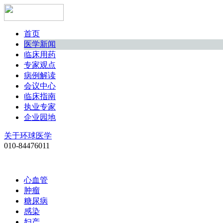
首页
医学新闻
临床用药
专家观点
病例解读
会议中心
临床指南
执业专家
企业园地
关于环球医学
010-84476011
心血管
肿瘤
糖尿病
感染
妇产