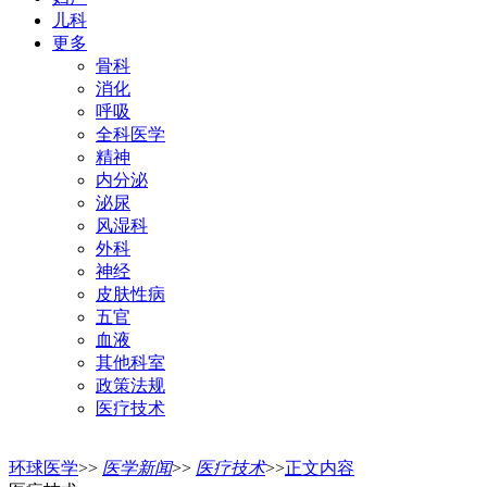
儿科
更多
骨科
消化
呼吸
全科医学
精神
内分泌
泌尿
风湿科
外科
神经
皮肤性病
五官
血液
其他科室
政策法规
医疗技术
环球医学
>>
医学新闻
>>
医疗技术
>>
正文内容