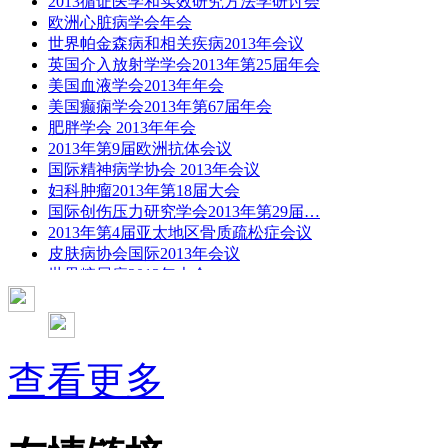
2013循证医学和实效研究方法学研讨会
欧洲心脏病学会年会
世界帕金森病和相关疾病2013年会议
英国介入放射学学会2013年第25届年会
美国血液学会2013年年会
美国癫痫学会2013年第67届年会
肥胖学会 2013年年会
2013年第9届欧洲抗体会议
国际精神病学协会 2013年会议
妇科肿瘤2013年第18届大会
国际创伤压力研究学会2013年第29届…
2013年第4届亚太地区骨质疏松症会议
皮肤病协会国际2013年会议
世界糖尿病2013年大会
2013年国际成瘾性药年会
彭晓霞---诊断试验的Meta分析
武姗姗---累积Meta分析和TSA分析
孙凤---Network Meta分析
查看更多
杨智荣---Cochrane综述实战经验分享
杨祖耀---疾病频率资料的Meta分析