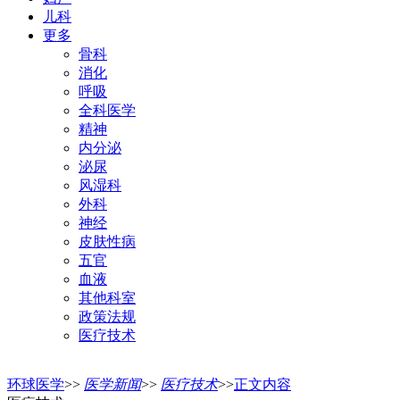
儿科
更多
骨科
消化
呼吸
全科医学
精神
内分泌
泌尿
风湿科
外科
神经
皮肤性病
五官
血液
其他科室
政策法规
医疗技术
环球医学
>>
医学新闻
>>
医疗技术
>>
正文内容