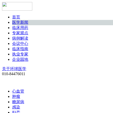
首页
医学新闻
临床用药
专家观点
病例解读
会议中心
临床指南
执业专家
企业园地
关于环球医学
010-84476011
心血管
肿瘤
糖尿病
感染
妇产