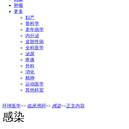
肿瘤
更多
妇产
骨科学
老年病学
内分泌
皮肤性病
全科医学
泌尿
疼痛
外科
消化
精神
运动医学
其他科室
环球医学
>>
临床用药
>>
感染
>>
正文内容
感染