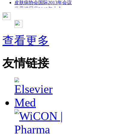
皮肤病协会国际2013年会议
世界糖尿病2013年大会
2013年国际成瘾性药年会
彭晓霞---诊断试验的Meta分析
武姗姗---累积Meta分析和TSA分析
孙凤---Network Meta分析
查看更多
杨智荣---Cochrane综述实战经验分享
杨祖耀---疾病频率资料的Meta分析
友情链接