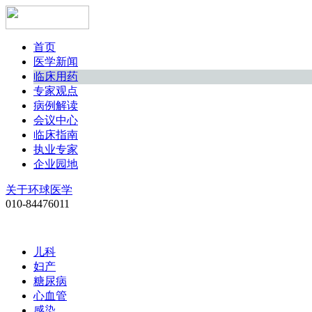
首页
医学新闻
临床用药
专家观点
病例解读
会议中心
临床指南
执业专家
企业园地
关于环球医学
010-84476011
儿科
妇产
糖尿病
心血管
感染