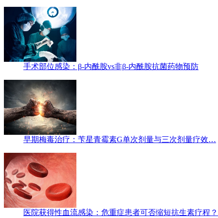
手术部位感染：β-内酰胺vs非β-内酰胺抗菌药物预防
早期梅毒治疗：苄星青霉素G单次剂量与三次剂量疗效…
医院获得性血流感染：危重症患者可否缩短抗生素疗程？