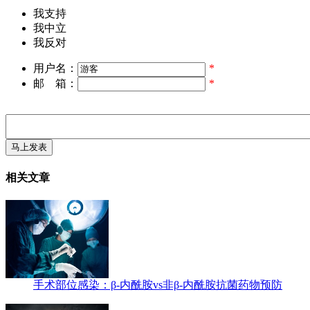
我支持
我中立
我反对
用户名：
*
邮 箱：
*
相关文章
手术部位感染：β-内酰胺vs非β-内酰胺抗菌药物预防