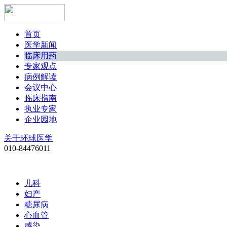
首页
医学新闻
临床用药
专家观点
病例解读
会议中心
临床指南
执业专家
企业园地
关于环球医学
010-84476011
儿科
妇产
糖尿病
心血管
感染