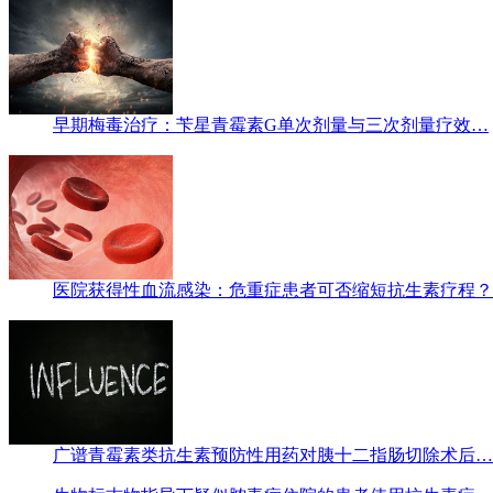
早期梅毒治疗：苄星青霉素G单次剂量与三次剂量疗效…
医院获得性血流感染：危重症患者可否缩短抗生素疗程？
广谱青霉素类抗生素预防性用药对胰十二指肠切除术后…