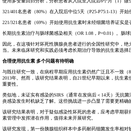
使用多变量回归分析，分析患者从入院至入院后6个月（1）微
321/401名患者（80%）在入院后中位5天（P25-P75:1-13）
221/321名患者（69%）开始使用抗生素时未经细菌培养证实
长期抗生素治疗与肠球菌感染相关（OR 1.08，P=0.01）。肠球菌
因此，在这项针对坏死性胰腺炎患者进行的全国性研究中，绝
当。未来临床研究和实践必须考虑长期治疗导致的抗生素选择
合理使用抗生素 多个问题有待明确
与既往研究一致，在病程早期应用抗生素仍然广泛且不一致（
2013年。然而，该研究结果表明，自21世纪早期以来，抗
重要性。
类似地，未证实有感染的SIRS（通常在发病后＜14天）无抗
炎感染发生时机缺乏了解。这些挑战进一步凸显了需要更精确
该研究结果表明，对于疑似感染性坏死的患者，应考虑早期获
素管理中发挥潜在作用，值得未来开展研究。
该研究发现，第一份胰腺组织样本中多药耐药细菌发生率相对