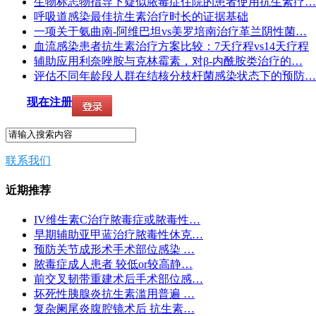
生物标志物指导下疑似脓毒症住院的患者使用抗生素疗…
呼吸道感染最佳抗生素治疗时长的证据基础
一项关于氨曲南-阿维巴坦vs美罗培南治疗革兰阴性菌…
血流感染患者抗生素治疗方案比较：7天疗程vs14天疗程
辅助应用利奈唑胺与克林霉素，对β-内酰胺类治疗的…
评估不同年龄段人群在结核分枝杆菌感染状态下的预防…
现在注册
联系我们
近期推荐
IV维生素C治疗脓毒症或脓毒性…
早期辅助亚甲蓝治疗脓毒性休克…
预防关节成形术手术部位感染 …
脓毒症成人患者 较低or较高静…
前交叉韧带重建术后手术部位感…
坏死性胰腺炎抗生素滥用普遍 …
复杂阑尾炎腹腔镜术后 抗生素…