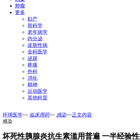
肿瘤
更多
妇产
骨科学
老年病学
内分泌
皮肤性病
全科医学
泌尿
疼痛
外科
消化
精神
运动医学
其他科室
环球医学
>>
临床用药
>>
感染
>>
正文内容
感染
坏死性胰腺炎抗生素滥用普遍 一半经验