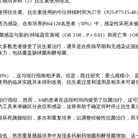
生物培养和（2）抗生素使用情况。
开始使用抗生素。抗生素使用的中位持续时间为27天（P25-P75:15-4
是否为感染。在有培养的64/128名患者（50%）中，感染性坏死
感染与新的/持续器官衰竭（OR 3.08，P＜0.01）和死亡率（OR 5
大多数患者接受了抗生素治疗，通常是在疾病早期和无感染证据
压力，包括覆盖肠球菌和酵母菌。
80%），这与现行指南相矛盾。但是，既往研究，要么规模小、
生素使用的临床实践并未得到改善。抗生素过度和滥用及相关本可
菌治疗指征，然而，3/4的患者在这段时间内接受了抗菌治疗。这
的工具来准确区分炎症和感染，这将有助于确定何时停止抗生素
得坏死胰腺组织，多次和重复培养，以调整经验性抗菌治疗，而
较低，然而重复胰腺培养中发现多药耐药细菌和酵母菌增加。这