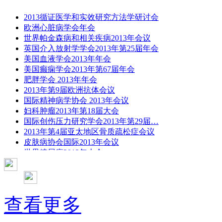
2013循证医学和实效研究方法学研讨会
欧洲心脏病学会年会
世界帕金森病和相关疾病2013年会议
英国介入放射学学会2013年第25届年会
美国血液学会2013年年会
美国癫痫学会2013年第67届年会
肥胖学会 2013年年会
2013年第9届欧洲抗体会议
国际精神病学协会 2013年会议
妇科肿瘤2013年第18届大会
国际创伤压力研究学会2013年第29届…
2013年第4届亚太地区骨质疏松症会议
皮肤病协会国际2013年会议
世界糖尿病2013年大会
2013年国际成瘾性药年会
彭晓霞---诊断试验的Meta分析
武姗姗---累积Meta分析和TSA分析
孙凤---Network Meta分析
查看更多
杨智荣---Cochrane综述实战经验分享
杨祖耀---疾病频率资料的Meta分析