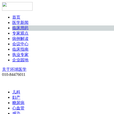
首页
医学新闻
临床用药
专家观点
病例解读
会议中心
临床指南
执业专家
企业园地
关于环球医学
010-84476011
儿科
妇产
糖尿病
心血管
感染