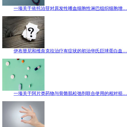
一项关于依托泊苷对原发性嗜血细胞性淋巴组织细胞增…
伊布替尼和维奈克拉治疗有症状的初治华氏巨球蛋白血…
一项关于阿片类药物与骨骼肌松弛剂联合使用的相对损…