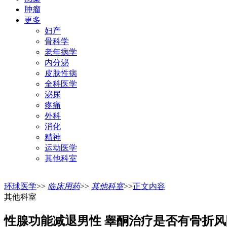
肿瘤
更多
妇产
骨科学
老年病学
内分泌
皮肤性病
全科医学
泌尿
疼痛
外科
消化
精神
运动医学
其他科室
环球医学
>>
临床用药
>>
其他科室
>>
正文内容
其他科室
性腺功能减退男性 睾酮治疗是否有骨折