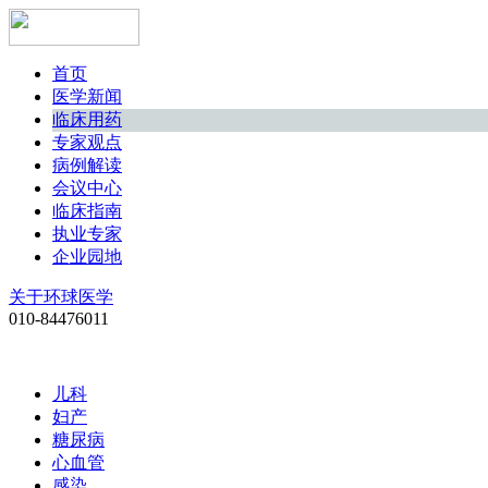
首页
医学新闻
临床用药
专家观点
病例解读
会议中心
临床指南
执业专家
企业园地
关于环球医学
010-84476011
儿科
妇产
糖尿病
心血管
感染