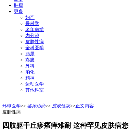
肿瘤
更多
妇产
骨科学
老年病学
内分泌
皮肤性病
全科医学
泌尿
疼痛
外科
消化
精神
运动医学
其他科室
环球医学
>>
临床用药
>>
皮肤性病
>>
正文内容
皮肤性病
四肢躯干丘疹瘙痒难耐 这种罕见皮肤病