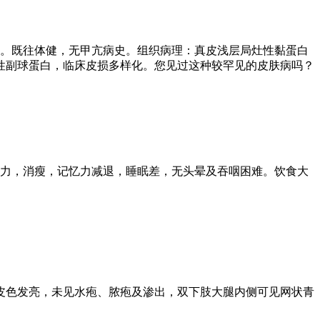
可。既往体健，无甲亢病史。组织病理：真皮浅层局灶性黏蛋白
性副球蛋白，临床皮损多样化。您见过这种较罕见的皮肤病吗？
乏力，消瘦，记忆力减退，睡眠差，无头晕及吞咽困难。饮食大
皮色发亮，未见水疱、脓疱及渗出，双下肢大腿内侧可见网状青