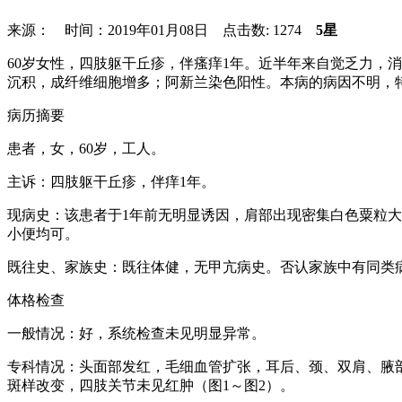
来源： 时间：2019年01月08日 点击数:
1274
5星
60岁女性，四肢躯干丘疹，伴瘙痒1年。近半年来自觉乏力，
沉积，成纤维细胞增多；阿新兰染色阳性。本病的病因不明，
病历摘要
患者，女，60岁，工人。
主诉：四肢躯干丘疹，伴痒1年。
现病史：该患者于1年前无明显诱因，肩部出现密集白色粟粒
小便均可。
既往史、家族史：既往体健，无甲亢病史。否认家族中有同类
体格检查
一般情况：好，系统检查未见明显异常。
专科情况：头面部发红，毛细血管扩张，耳后、颈、双肩、腋
斑样改变，四肢关节未见红肿（图1～图2）。