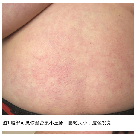
图1 腹部可见弥漫密集小丘疹，粟粒大小，皮色发亮