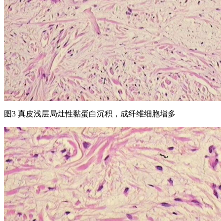
图3 真皮浅层局灶性黏蛋白沉积，成纤维细胞增多