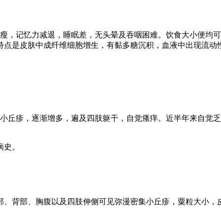
消瘦，记忆力减退，睡眠差，无头晕及吞咽困难。饮食大小便均
特点是皮肤中成纤维细胞增生，有黏多糖沉积，血液中出现流动
大小丘疹，逐渐增多，遍及四肢躯干，自觉瘙痒。近半年来自觉
病史。
部、背部、胸腹以及四肢伸侧可见弥漫密集小丘疹，粟粒大小，