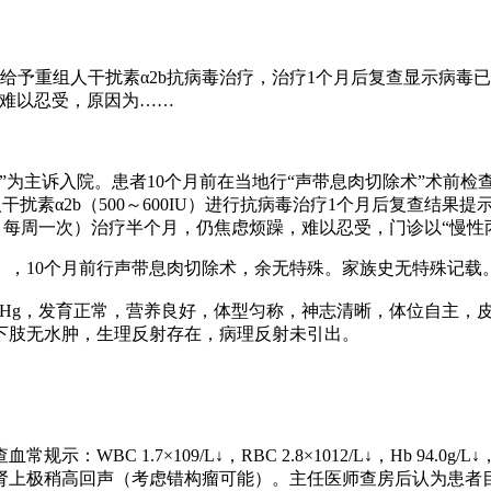
始给予重组人干扰素α2b抗病毒治疗，治疗1个月后复查显示病毒
，难以忍受，原因为……
月”为主诉入院。患者10个月前在当地行“声带息肉切除术”术前
人干扰素α2b（500～600IU）进行抗病毒治疗1个月后复查结
mg，每周一次）治疗半个月，仍焦虑烦躁，难以忍受，门诊以“慢性
），10个月前行声带息肉切除术，余无特殊。家族史无特殊记载
P 110/76mmHg，发育正常，营养良好，体型匀称，神志清晰，
下肢无水肿，生理反射存在，病理反射未引出。
 1.7×109/L↓，RBC 2.8×1012/L↓，Hb 94.0g/
肾上极稍高回声（考虑错构瘤可能）。主任医师查房后认为患者