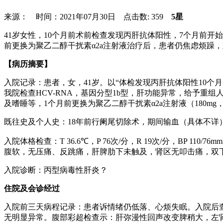
来源： 时间：2021年07月30日 点击数:
359
5星
41岁女性，10个月前术前检查发现丙肝抗体阳性，7个月前开
前更换为聚乙二醇干扰素α2a注射液治疗后，患者仍焦虑烦躁
【病历摘要】
入院记录：患者，女，41岁。以“体检发现丙肝抗体阳性10个
我院检查HCV-RNA，基因分型1b型，肝功能异常，给予重组
及嗜睡等，1个月前更换为聚乙二醇干扰素α2a注射液（180
既往史及个人史：18年前行阑尾切除术，期间输血（具体不详
入院体格检查：T 36.6℃，P 76次/分，R 19次/分，B
腹软，无压痛、反跳痛，肝脾肋下未触及，肾区无叩击痛，双
入院诊断：丙型病毒性肝炎？
住院及会诊经过
入院前三天病程记录：患者诉情绪仍低落、心烦失眠。入院后查血常规示：WBC
无明显异常。腹部彩超检查示：肝弥漫性回声改变脾稍大，左