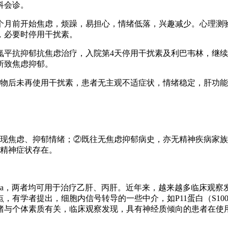
科会诊。
月前开始焦虑，烦躁，易担心，情绪低落，兴趣减少。心理测验S
服，必要时停用干扰素。
氮平抗抑郁抗焦虑治疗，入院第4天停用干扰素及利巴韦林，继续
所致焦虑抑郁。
药物后未再使用干扰素，患者无主观不适症状，情绪稳定，肝功
出现焦虑、抑郁情绪；②既往无焦虑抑郁病史，亦无精神疾病家
现精神症状存在。
α2a，两者均可用于治疗乙肝、丙肝。近年来，越来越多临床观
有学者提出，细胞内信号转导的一些中介，如P11蛋白（S100
绪与个体素质有关，临床观察发现，具有神经质倾向的患者在使