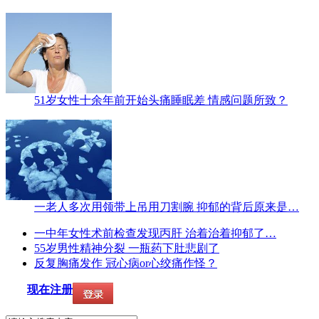
51岁女性十余年前开始头痛睡眠差 情感问题所致？
一老人多次用领带上吊用刀割腕 抑郁的背后原来是…
一中年女性术前检查发现丙肝 治着治着抑郁了…
55岁男性精神分裂 一瓶药下肚悲剧了
反复胸痛发作 冠心病or心绞痛作怪？
现在注册