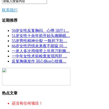
联系我们
近期推荐
59岁女性反复胸闷、心悸 治疗1…
51岁女性十余年前开始头痛睡眠…
55岁男性精神分裂 一瓶药下肚…
66岁女性恐惧未来夜不能寐 问…
一老人多次用领带上吊用刀割腕…
一中年女性术前检查发现丙肝 …
反复胸痛发作 冠心病or心绞痛…
热点文章
还没有任何项目！