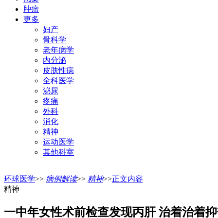
肿瘤
更多
妇产
骨科学
老年病学
内分泌
皮肤性病
全科医学
泌尿
疼痛
外科
消化
精神
运动医学
其他科室
环球医学
>>
病例解读
>>
精神
>>
正文内容
精神
一中年女性术前检查发现丙肝 治着治着