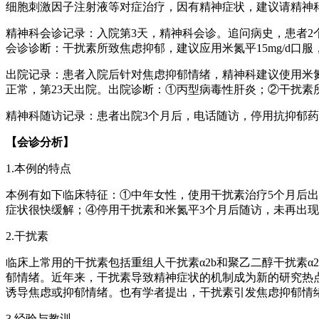
细胞刺激因子注射液等对症治疗，因有精神症状，建议请精神
精神科会诊记录：入院第3天，精神科会诊。追问病史，患者2个
会诊诊断：干扰素所致焦虑抑郁，建议应用米氮平15mg/d口
出院记录：患者入院后针对焦虑抑郁情绪，精神科建议使用米
正常，第23天出院。出院诊断：①丙型病毒性肝炎；②干扰素
精神科随访记录：患者出院3个月后，电话随访，停用抗抑郁
【会诊分析】
1.本例的特点
本例有如下临床特征：①中年女性，使用干扰素治疗5个月后
症状很快缓解；④停用干扰素和米氮平3个月后随访，未再出
2.干扰素
临床上常用的干扰素包括重组人干扰素α2b和聚乙二醇干扰素
郁情绪。近年来，干扰素导致精神症状的机制成为新的研究热点，
诱导焦虑或抑郁情绪。也有学者提出，干扰素引发焦虑抑郁情
3.经验与教训