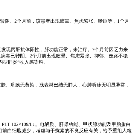
已转阴。2个月前，该患者出现眩晕、焦虑紧张、嗜睡等，1个月
检查发现丙肝抗体阳性，肝功能正常，未治疗。7个月前因乏力来
果提示病毒已转阴。2个月前出现眩晕、焦虑紧张、抑郁、走路不稳
丙型肝炎”收入感染科。
。
体位自主，皮肤、巩膜无黄染，浅表淋巴结无肿大，心肺听诊无明显异常，
L↓，PLT 102×109/L↓。电解质、肝肾功能、甲状腺功能及甲胎蛋白
目前白细胞减少，考虑与干扰素的不良反应有关，给予重组人粒