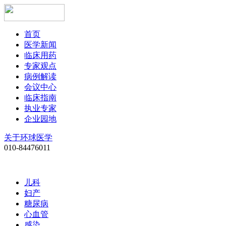
首页
医学新闻
临床用药
专家观点
病例解读
会议中心
临床指南
执业专家
企业园地
关于环球医学
010-84476011
儿科
妇产
糖尿病
心血管
感染