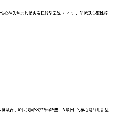
易出现恶性室性心律失常尤其是尖端扭转型室速（TdP）、晕厥及心源性猝
化深度融合，加快我国经济结构转型。互联网+的核心是利用新型