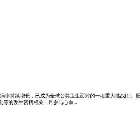
长，已成为全球公共卫生面对的一项重大挑战[1]。肥胖，特别是内脏脂肪
血脂紊乱等的发生密切相关，且参与心血...