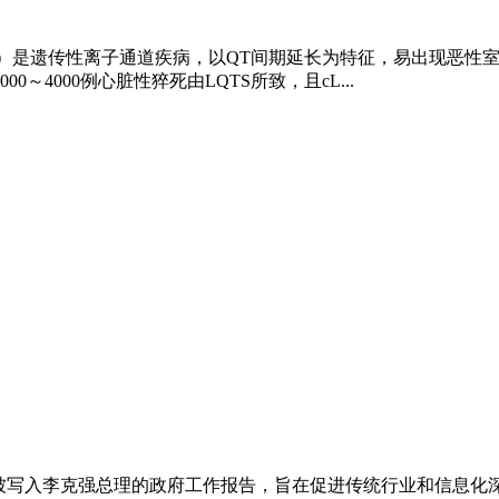
ndrome, cLQTS）是遗传性离子通道疾病，以QT间期延长为特征，
00～4000例心脏性猝死由LQTS所致，且cL...
理念被写入李克强总理的政府工作报告，旨在促进传统行业和信息