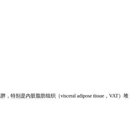
组织（visceral adipose tissue，VAT）堆