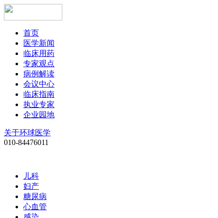
首页
医学新闻
临床用药
专家观点
病例解读
会议中心
临床指南
执业专家
企业园地
关于环球医学
010-84476011
儿科
妇产
糖尿病
心血管
感染