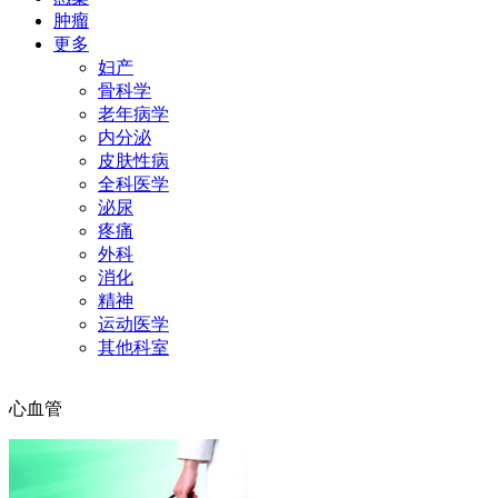
肿瘤
更多
妇产
骨科学
老年病学
内分泌
皮肤性病
全科医学
泌尿
疼痛
外科
消化
精神
运动医学
其他科室
心血管