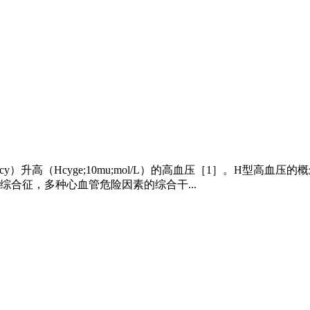
Hcy）升高（Hcyge;10mu;mol/L）的高血压［1］。H型高
综合征，多种心血管危险因素的综合干...