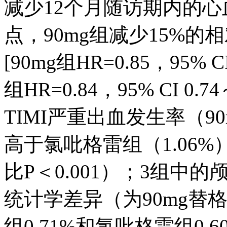
减少12个月随访期内的心
点，90mg组减少15%的相
[90mg组HR=0.85，95% CI
组HR=0.84，95% CI 0.
TIMI严重出血发生率（90m
高于氯吡格雷组（1.06
比P＜0.001）；3组
统计学差异（为90mg替格
组0.71%和氯吡格雷组0.6