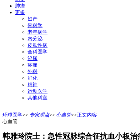
肿瘤
更多
妇产
骨科学
老年病学
内分泌
皮肤性病
全科医学
泌尿
疼痛
外科
消化
精神
运动医学
其他科室
环球医学
>>
专家观点
>>
心血管
>>
正文内容
心血管
韩雅玲院士：急性冠脉综合征抗血小板治