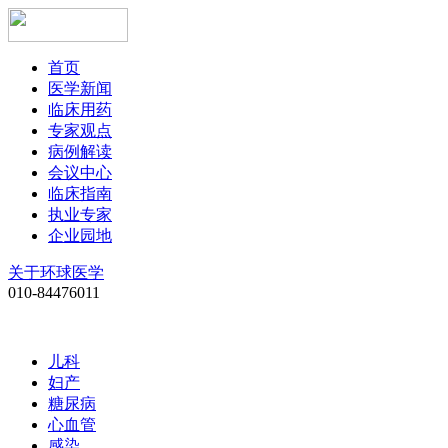
首页
医学新闻
临床用药
专家观点
病例解读
会议中心
临床指南
执业专家
企业园地
关于环球医学
010-84476011
儿科
妇产
糖尿病
心血管
感染