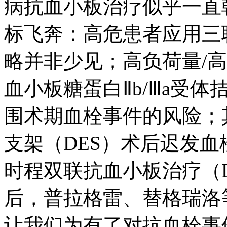
病抗血小板治疗似乎一直
标飞奔：高危患者应用三
略并非少见；高负荷量/
血小板糖蛋白Ⅱb/Ⅲa受体
围术期血栓事件的风险；
支架（DES）术后迟发血
时程双联抗血小板治疗（
后，普拉格雷、替格瑞洛等
让我们为有了对抗血栓事