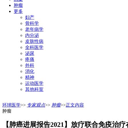
肿瘤
更多
妇产
骨科学
老年病学
内分泌
皮肤性病
全科医学
泌尿
疼痛
外科
消化
精神
运动医学
其他科室
环球医学
>>
专家观点
>>
肿瘤
>>
正文内容
肿瘤
【肺癌进展报告2021】放疗联合免疫治