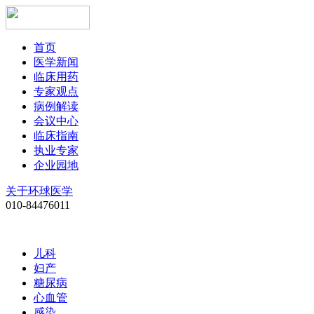
首页
医学新闻
临床用药
专家观点
病例解读
会议中心
临床指南
执业专家
企业园地
关于环球医学
010-84476011
儿科
妇产
糖尿病
心血管
感染