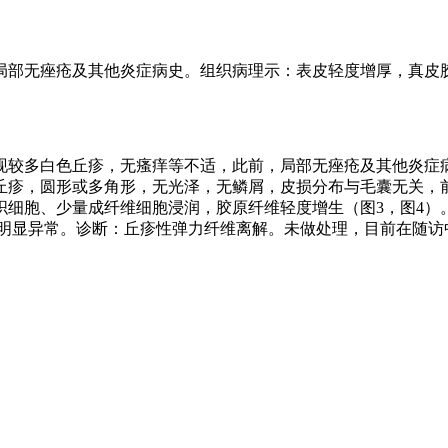
，局部无痤疮及其他炎症病史。组织病理示：表皮轻度增厚，真皮
出现较多白色丘疹，无瘙痒等不适，此前，局部无痤疮及其他炎
丘疹，圆形或多角形，无光泽，无鳞屑，皮损分布与毛囊无关，前
胞、少量成纤维细胞浸润，胶原纤维轻度增生（图3，图4）。弹力
见明显异常。诊断：丘疹性弹力纤维离解。未做处理，目前在随访