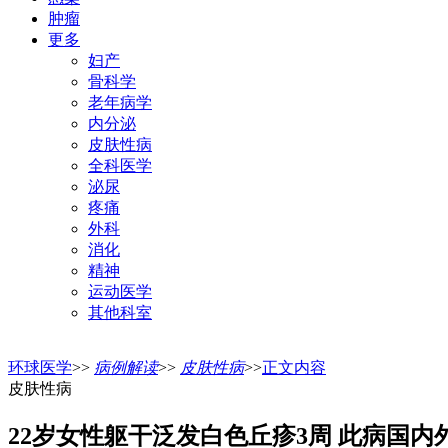
肿瘤
更多
妇产
骨科学
老年病学
内分泌
皮肤性病
全科医学
泌尿
疼痛
外科
消化
精神
运动医学
其他科室
环球医学
>>
病例解读
>>
皮肤性病
>>
正文内容
皮肤性病
22岁女性躯干泛发白色丘疹3周 此病国内