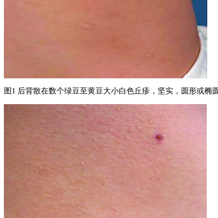
图1 后背散在数个绿豆至黄豆大小白色丘疹，坚实，圆形或椭