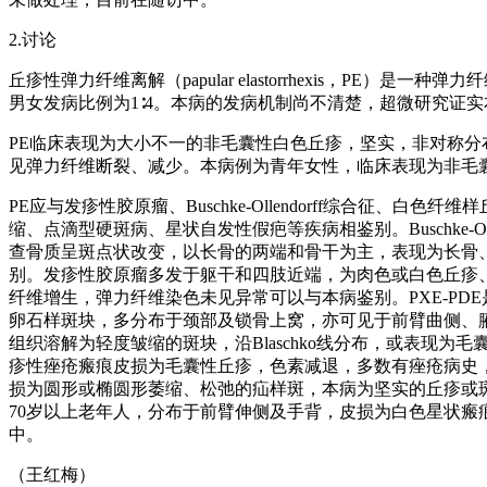
2.讨论
丘疹性弹力纤维离解（papular elastorrhexis，
男女发病比例为1∶4。本病的发病机制尚不清楚，超微研究证
PE临床表现为大小不一的非毛囊性白色丘疹，坚实，非对称
见弹力纤维断裂、减少。本病例为青年女性，临床表现为非毛
PE应与发疹性胶原瘤、Buschke-Ollendorff综合征
缩、点滴型硬斑病、星状自发性假疤等疾病相鉴别。Buschke
查骨质呈斑点状改变，以长骨的两端和骨干为主，表现为长骨
别。发疹性胶原瘤多发于躯干和四肢近端，为肉色或白色丘疹
纤维增生，弹力纤维染色未见异常可以与本病鉴别。PXE-P
卵石样斑块，多分布于颈部及锁骨上窝，亦可见于前臂曲侧、
组织溶解为轻度皱缩的斑块，沿Blaschko线分布，或表
疹性痤疮瘢痕皮损为毛囊性丘疹，色素减退，多数有痤疮病史
损为圆形或椭圆形萎缩、松弛的疝样斑，本病为坚实的丘疹或
70岁以上老年人，分布于前臂伸侧及手背，皮损为白色星状
中。
（王红梅）