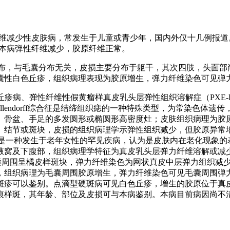
PE）是一种弹力纤维减少性皮肤病，常发生于儿童或青少年，国内外仅
实本病弹性纤维减少，胶原纤维正常。
分布，与毛囊分布无关，皮损主要分布于躯干，其次四肢，头面部
囊性白色丘疹，组织病理表现为胶原增生，弹力纤维染色可见弹力
、白色纤维样丘疹病、弹性纤维性假黄瘤样真皮乳头层弹性组织溶解症（
-Ollendorff综合征是结缔组织痣的一种特殊类型，为常染色
、骨盆、手足的多发圆形或椭圆形高密度灶；皮肤组织病理为胶原
、结节或斑块，皮损的组织病理学示弹性组织减少，但胶原异常
DE是一种发生于老年女性的罕见疾病，认为是皮肤内在老化现象
腋窝及下腹部，组织病理学特征为真皮乳头层弹力纤维溶解或减
现为毛囊周围呈橘皮样斑块，弹力纤维染色为网状真皮中层弹力组织
，组织病理为毛囊周围胶原增生，弹力纤维染色可见毛囊周围弹
斑疹可以鉴别。点滴型硬斑病可见白色丘疹，增生的胶原位于真
瘢痕样斑，其年龄、部位及皮损可与本病鉴别。本病目前病因尚不