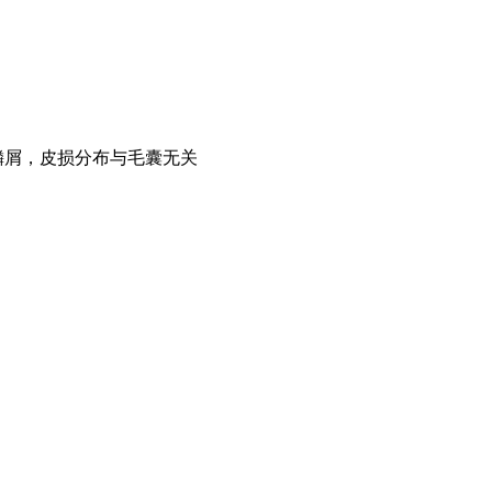
鳞屑，皮损分布与毛囊无关