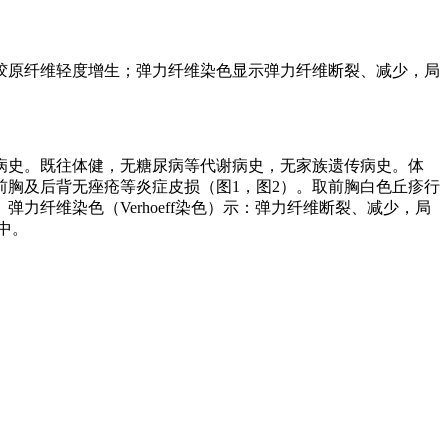
胶原纤维轻度增生；弹力纤维染色显示弹力纤维断裂、减少，局
症病史。既往体健，无糖尿病等代谢病史，无家族遗传病史。体
胸及后背无痤疮等炎症皮损（图1，图2）。取前胸白色丘疹行
纤维染色（Verhoeff染色）示：弹力纤维断裂、减少，局
中。