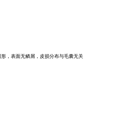
圆形，表面无鳞屑，皮损分布与毛囊无关