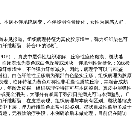
十几例报道。本病不伴系统病变，不伴脆弱性骨硬化，女性为易感人群，
尚未见报道。组织病理特征为真皮胶原增生，弹力纤维染色可
纤维断裂，符合PE的诊断。
PXE-PDE）、真皮中层弹性组织溶解、丘疹性痤疮瘢痕、斑状萎
体遗传，临床表现为黄色或白色丘疹或斑块，伴脆弱性骨硬化；X线检
纤维增生，不伴弹力纤维减少。因此，病理学可以与PE鉴
增粗。白色纤维性丘疹病为颈部白色坚实丘疹，组织病理为胶原
的表现，临床特征为黄色对称性非毛囊性质软丘疹，常融合成鹅
少，年龄及皮损、组织病理学特征可与本病鉴别。真皮中层弹性
减少或完全消失，大部分有暴露于强烈日光病史可与本病鉴别。丘
力纤维断裂，在皮损表现、组织病理与本病有区别。斑状萎缩皮
皮中下层，弹力纤维染色正常可以鉴别。星状自发性假疤多发于
清楚，无有效治疗手段，本例确诊后未做处理，目前仍在随访