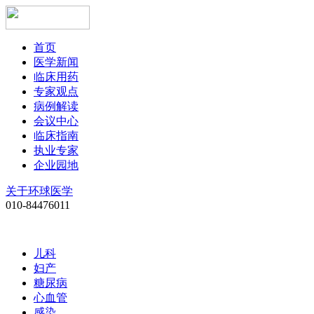
首页
医学新闻
临床用药
专家观点
病例解读
会议中心
临床指南
执业专家
企业园地
关于环球医学
010-84476011
儿科
妇产
糖尿病
心血管
感染