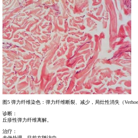
图5 弹力纤维染色：弹力纤维断裂、减少，局灶性消失（Verhoeff
诊断：
丘疹性弹力纤维离解。
治疗：
未做处理，目前在随访中。