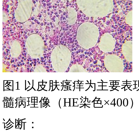
图1 以皮肤瘙痒为主要
髓病理像（HE染色×400
诊断：