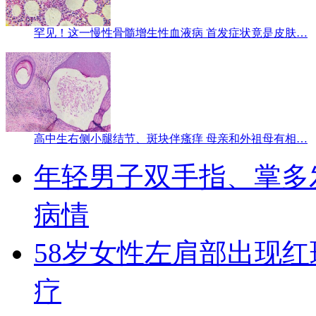
罕见！这一慢性骨髓增生性血液病 首发症状竟是皮肤…
高中生右侧小腿结节、斑块伴瘙痒 母亲和外祖母有相…
年轻男子双手指、掌多
病情
58岁女性左肩部出现红
疗