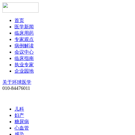
首页
医学新闻
临床用药
专家观点
病例解读
会议中心
临床指南
执业专家
企业园地
关于环球医学
010-84476011
儿科
妇产
糖尿病
心血管
感染