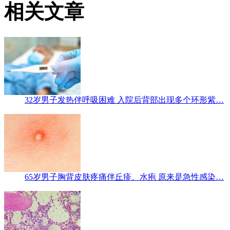
相关文章
32岁男子发热伴呼吸困难 入院后背部出现多个环形紫…
65岁男子胸背皮肤疼痛伴丘疹、水疱 原来是急性感染…