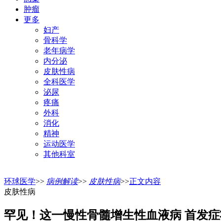
肿瘤
更多
妇产
骨科学
老年病学
内分泌
皮肤性病
全科医学
泌尿
疼痛
外科
消化
精神
运动医学
其他科室
环球医学
>>
病例解读
>>
皮肤性病
>>
正文内容
皮肤性病
罕见！这一慢性骨髓增生性血液病 首发