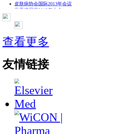
皮肤病协会国际2013年会议
世界糖尿病2013年大会
2013年国际成瘾性药年会
彭晓霞---诊断试验的Meta分析
武姗姗---累积Meta分析和TSA分析
孙凤---Network Meta分析
查看更多
杨智荣---Cochrane综述实战经验分享
杨祖耀---疾病频率资料的Meta分析
友情链接