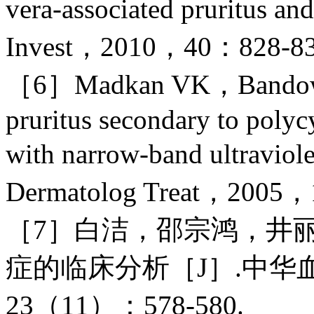
vera-associated pruritus a
Invest，2010，40：828-83
［6］Madkan VK，Bandow 
pruritus secondary to polycy
with narrow-band ultravio
Dermatolog Treat，2005，
［7］白洁，邵宗鸿，井丽
症的临床分析［J］.中华血
23（11）：578-580.