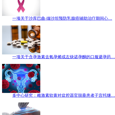
一项关于沙库巴曲-缬沙坦预防乳腺癌辅助治疗期间心…
一项关于含孕激素去氧孕烯或左炔诺孕酮的口服避孕药…
多中心研究：雌激素软膏对盆腔器官脱垂患者子宫托继…