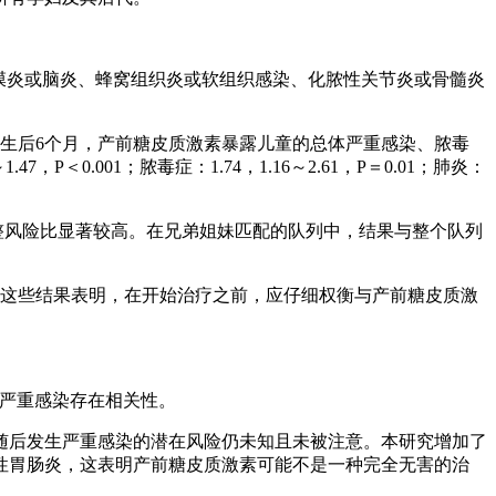
脑膜炎或脑炎、蜂窝组织炎或软组织感染、化脓性关节炎或骨髓炎
素。出生后6个月，产前糖皮质激素暴露儿童的总体严重感染、脓毒
＜0.001；脓毒症：1.74，1.16～2.61，P＝0.01；肺炎：
1）的调整风险比显著较高。在兄弟姐妹匹配的队列中，结果与整个队列
。这些结果表明，在开始治疗之前，应仔细权衡与产前糖皮质激
童严重感染存在相关性。
随后发生严重感染的潜在风险仍未知且未被注意。本研究增加了
性胃肠炎，这表明产前糖皮质激素可能不是一种完全无害的治