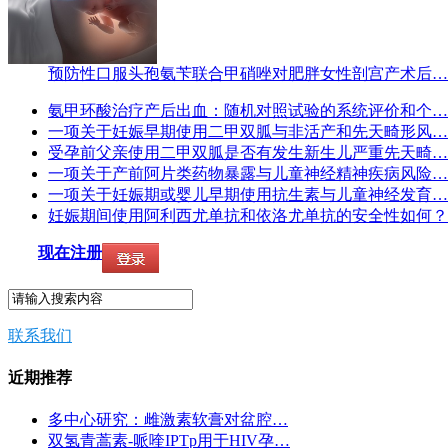
预防性口服头孢氨苄联合甲硝唑对肥胖女性剖宫产术后…
氨甲环酸治疗产后出血：随机对照试验的系统评价和个…
一项关于妊娠早期使用二甲双胍与非活产和先天畸形风…
受孕前父亲使用二甲双胍是否有发生新生儿严重先天畸…
一项关于产前阿片类药物暴露与儿童神经精神疾病风险…
一项关于妊娠期或婴儿早期使用抗生素与儿童神经发育…
妊娠期间使用阿利西尤单抗和依洛尤单抗的安全性如何？
现在注册
联系我们
近期推荐
多中心研究：雌激素软膏对盆腔…
双氢青蒿素-哌喹IPTp用于HIV孕…