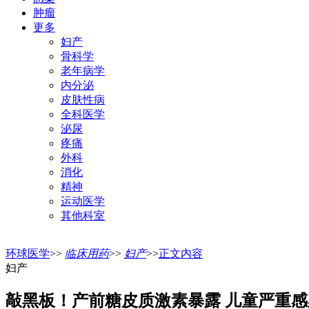
肿瘤
更多
妇产
骨科学
老年病学
内分泌
皮肤性病
全科医学
泌尿
疼痛
外科
消化
精神
运动医学
其他科室
环球医学
>>
临床用药
>>
妇产
>>
正文内容
妇产
敲黑板！产前糖皮质激素暴露 儿童严重