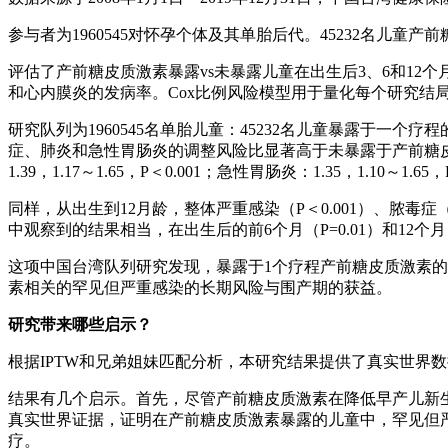
参与者为1960545对怀孕个体及其单胎后代。45232名儿童产前
评估了产前糖皮质激素暴露vs未暴露儿童在出生后3、6和1
和心内膜炎的发病率。Cox比例风险模型用于量化每个研究结局
研究队列为1960545名单胎儿童：45232名儿童暴露于一
症、肺炎和急性胃肠炎的调整风险比显著高于未暴露于产前糖皮质激素的儿童（
1.39，1.17～1.65，P＜0.001；急性胃肠炎：1.35，1.10～1.65，
同样，从出生到12月龄，整体严重感染（P＜0.001）、脓毒症
中观察到的结果相当，在出生后的前6个月（P=0.01）和12个月
这项中国台湾队列研究发现，暴露于1个疗程产前糖皮质激素的
素相关的罕见但严重感染的长期风险与围产期的获益。
研究带来哪些启示？
根据IPTW和兄弟姐妹匹配分析，本研究结果提供了真实世界
结果有几个启示。首先，尽管产前糖皮质激素在降低早产儿新
真实世界证据，证明在产前糖皮质激素暴露的儿童中，罕见但
疗。