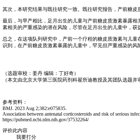
其次，本研究结果与既往研究一致。既往研究报告，产前糖皮
最后，与早产相比，足月出生的儿童与产前糖皮质激素暴露相
素相关的严重感染的潜在风险，尽管在足月出生的儿童中，获
总之，在这项队列研究中，产前一个疗程的糖皮质激素与儿童在出
识到，在产前糖皮质激素暴露的儿童中，罕见但严重感染的风
（选题审校：姜丹 编辑：丁好奇）
（本文由北京大学第三医院药剂科翟所迪教授及其团队选题并
参考资料：
BMJ. 2023 Aug 2;382:e075835.
Association between antenatal corticosteroids and risk of serious infe
https://pubmed.ncbi.nlm.nih.gov/37532264/
评价此内容
我要打分