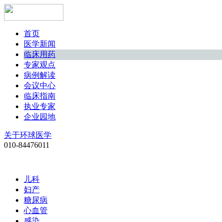
首页
医学新闻
临床用药
专家观点
病例解读
会议中心
临床指南
执业专家
企业园地
关于环球医学
010-84476011
儿科
妇产
糖尿病
心血管
感染