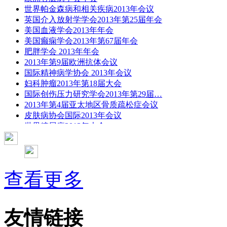
世界帕金森病和相关疾病2013年会议
英国介入放射学学会2013年第25届年会
美国血液学会2013年年会
美国癫痫学会2013年第67届年会
肥胖学会 2013年年会
2013年第9届欧洲抗体会议
国际精神病学协会 2013年会议
妇科肿瘤2013年第18届大会
国际创伤压力研究学会2013年第29届…
2013年第4届亚太地区骨质疏松症会议
皮肤病协会国际2013年会议
世界糖尿病2013年大会
2013年国际成瘾性药年会
彭晓霞---诊断试验的Meta分析
武姗姗---累积Meta分析和TSA分析
孙凤---Network Meta分析
查看更多
杨智荣---Cochrane综述实战经验分享
杨祖耀---疾病频率资料的Meta分析
友情链接