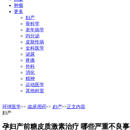
肿瘤
更多
妇产
骨科学
老年病学
内分泌
皮肤性病
全科医学
泌尿
疼痛
外科
消化
精神
运动医学
其他科室
环球医学
>>
临床用药
>>
妇产
>>
正文内容
妇产
孕妇产前糖皮质激素治疗 哪些严重不良