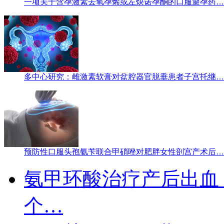
一项关于含孕激素去氧孕烯或左炔诺孕酮的口服避孕药…
多中心研究：雌激素软膏对盆腔器官脱垂患者子宫托继…
预防性口服头孢氨苄联合甲硝唑对肥胖女性剖宫产术后…
氨甲环酸治疗产后出血
个…