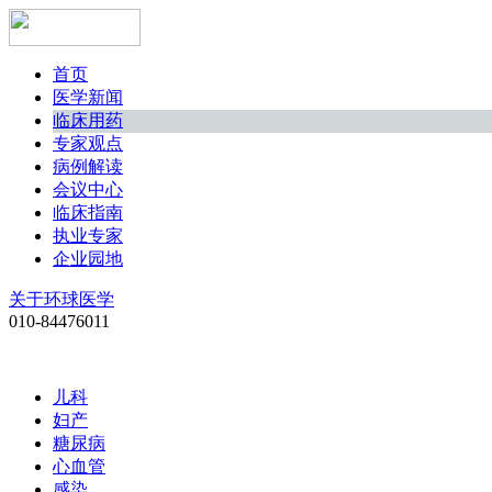
首页
医学新闻
临床用药
专家观点
病例解读
会议中心
临床指南
执业专家
企业园地
关于环球医学
010-84476011
儿科
妇产
糖尿病
心血管
感染