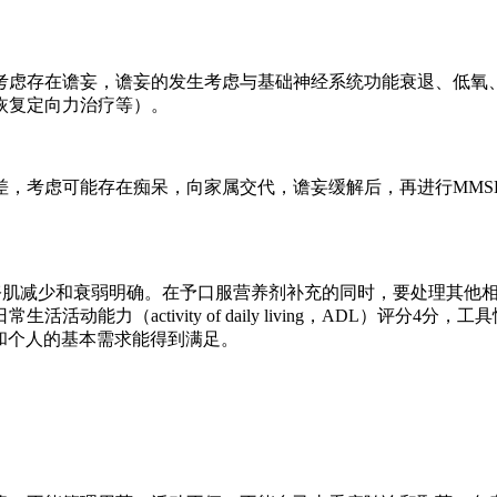
考虑存在谵妄，谵妄的发生考虑与基础神经系统功能衰退、低氧
恢复定向力治疗等）。
差，考虑可能存在痴呆，向家属交代，谵妄缓解后，再进行MMS
良、骨骼肌减少和衰弱明确。在予口服营养剂补充的同时，要处理其
ity of daily living，ADL）评分4分，工具性日常生活活动能力（i
活和个人的基本需求能得到满足。