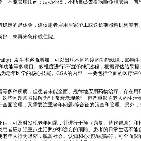
降，不能管理用药；活动不便，不能自己去看病随诊和取药，向
有稳定的退休金，建议患者雇用居家护工或送长期照料机构养老
尚好，未再来急诊或住院。
ailty）发生率逐渐增加，可以出现不同程度的功能残障，影
理和功能等多项目、多维度进行评估的诊断过程，根据评估结果提
成为老年医学的核心技能。CGA的内容：主要包括全面的医疗评
害等多种疾病，但患者未能全面、规律地应用药物治疗，存在用
，这些问题常被误解为“正常衰老现象”，但严重影响老人的生活
行全面管理，又需要注重老年问题/综合征的筛查和管理。另外，
评估，可及时发现老年问题，并进行干预（康复、替代帮助）和
类患者应加强重点生活照护和谵妄的预防。患者的日常生活不能
使老年人行为退缩，脱离社会。认知和心理功能障碍，可全面影