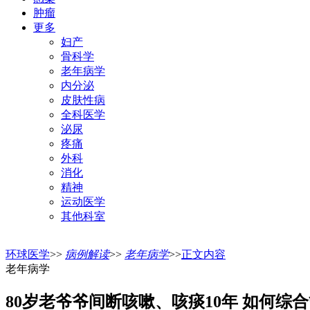
肿瘤
更多
妇产
骨科学
老年病学
内分泌
皮肤性病
全科医学
泌尿
疼痛
外科
消化
精神
运动医学
其他科室
环球医学
>>
病例解读
>>
老年病学
>>
正文内容
老年病学
80岁老爷爷间断咳嗽、咳痰10年 如何综