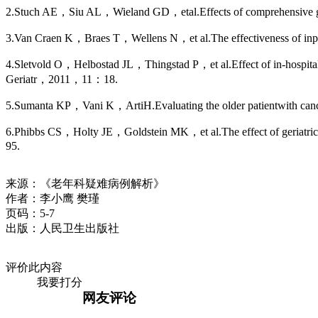
2.Stuch AE，Siu AL，Wieland GD，etal.Effects of comprehensive ge
3.Van Craen K，Braes T，Wellens N，et al.The effectiveness of inp
4.Sletvold O，Helbostad JL，Thingstad P，et al.Effect of in-hospita
Geriatr，2011，11：18.
5.Sumanta KP，Vani K，ArtiH.Evaluating the older patientwith can
6.Phibbs CS，Holty JE，Goldstein MK，et al.The effect of geriatri
95.
来源：《老年科疑难病例解析》
作者：李小鹰 樊瑾
页码：5-7
出版：人民卫生出版社
评价此内容
我要打分
网友评论