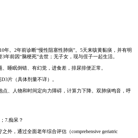
10年。2年前诊断“慢性阻塞性肺病”。5天来咳黄黏痰，并有明
。妻3年前因“脑梗死”去世；无子女，现与侄子一起生活。
题、睡眠倒错、有幻觉，进食差，排尿排便正常。
D3片（具体剂量不详）。
合，答不切题，地点、人物和时间定向力障碍，计算力下降。双肺痰鸣音，呼
；7.痴呆？
综合评估（comprehensive geriatric