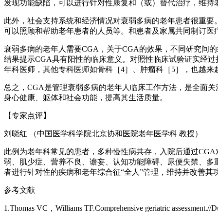
发现功能缺陷，可以进行针对性康复和（或）替代治疗，维持
此外，社会支持系统和经济情况对衰弱多病的老年患者很重要
可以照顾和帮助老年患者的人员等。和患者及家属共同制订医
衰弱多病的老年人需要CGA，关于CGA的效果，不同研究间
结果提示CGA具有阳性的临床意义。对照性临床试验证实经过
年科医师，其他专科医师如骨科［4］、肿瘤科［5］，也越来越
总之，CGA是管理衰弱多病的老年人临床工作方法，是全面
身心健康、躯体和社会功能，提高其生活质量。
【专家点评】
刘晓红 （中国医学科学院北京协和医院老年医学科 教授）
此例为老年科常见的患者，多种慢性病共存，入院后通过CG
弱、肌少症、营养不良、谵妄、认知功能障碍、尿便失禁、多
者进行针对性的疾病和老年综合征“全人”管理，维持并改善其
参考文献
1.Thomas VC，Williams TF.Comprehensive geriatric assessment.//Duth