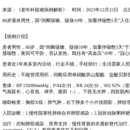
来源：《老年科疑难病例解析》 时间：2023年12月22日 点
80岁退休男性，因“间断咳嗽、咳痰10年，加重伴喘憋5天”
【病例介绍】
患者男性，80岁，因“间断咳嗽、咳痰10年，加重伴喘憋5天”
显喘憋，夜间可平卧，否认发热。既往有“高血压”10年，“冠心
患者近1年来多室内活动，行走不稳，手杖助行；生活需家人
用药史：不能管理用药，间断应用单硝酸异山梨酯、盐酸贝那普
查体：BP 150/80mmHg，P 84次/分，RR 24次/分，
气相延长，心音低，律齐。腹部（-）。下肢无水肿，四肢肌肉萎缩
辅助检查：胸部X线：肺气肿，右下肺多个小片状阴影，肺纹理粗重。C
入院诊断：1.慢性阻塞性肺病合并肺部感染；2.冠状动脉粥样硬化
治疗：控制肺部感染，营养支持，慢性肾衰的非透析替代治疗，以及冠心
assessment，CGA）发现患者存在下列问题：