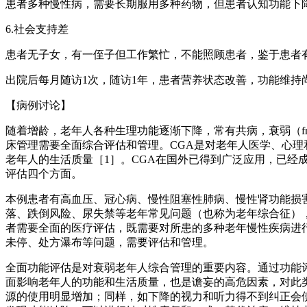
患者多种慢性病，需要长期服用多种药物，但患者认知功能下
6.社会支持差
患者无子女，有一侄子但工作繁忙，不能照顾患者，鉴于患者
出院后每月随访1次，随访1年，患者营养状态改善，功能维持
【病例讨论】
随着增龄，老年人各种生理功能逐渐下降，常有共病，衰弱（fr
床管理需要全面综合评估和管理。CGA是对老年人医学、心
老年人的生活质量［1］。CGA在国外已得到广泛应用，已经
评估四个方面。
本例患者有高血压、冠心病、慢性阻塞性肺病、慢性肾功能损
落、跌倒风险、尿失禁等老年常见问题（也称为老年综合征）
者需要全面的医疗评估，既需要对所患的多种老年慢性疾病进
未停、处方瀑布等问题，需要评估和管理。
全面功能评估是对衰弱老年人综合管理的重要内容。通过功能
面影响老年人的功能和生活质量，也是谵妄的高危因素，对此
源的使用明显增加；同样，如下降的视力和听力得不到纠正会