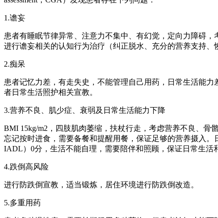
1.谵妄
患者有睡眠节律异常、注意力不集中、有幻觉，定向力障碍，
进行谵妄相关的认知行为治疗（纠正脱水、充分的营养支持、
2.痴呆
患者记忆力差，有走失史，不能管理自己用药，日常生活能力
者日常生活照护相关宣教。
3.营养不良、肌少症、衰弱及日常生活能力下降
BMI 15kg/m2，四肢肌肉萎缩，扶杖行走，考虑营养不
忘记按时进食，需要备餐和提醒用餐，保证足够的营养摄入。日常生活活动能力（activ
IADL）0分，生活不能自理，需要陪伴和照顾，保证日常生
4.跌倒高风险
进行防跌倒宣教，适当锻炼，居住环境进行防跌倒改造。
5.多重用药