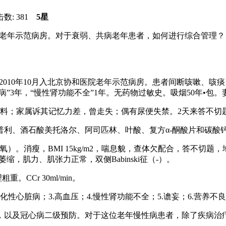
击数:
381
5星
入住老年示范病房。对于衰弱、共病老年患者，如何进行综合管理？
于2010年10月入北京协和医院老年示范病房。患者间断咳嗽、咳痰
病”3年，“慢性肾功能不全”1年。无药物过敏史。吸烟50年•包
照料；家属诉其记忆力差，曾走失；偶有尿便失禁。2天来答不切
利、酒石酸美托洛尔、阿司匹林、叶酸、复方α-酮酸片和碳酸钙
S02 92%（室氧）。消瘦，BMI 15kg/m2，喘息貌，查体欠配
，肌力、肌张力正常，双侧Babinski征（-）。
Cr 30ml/min。
性心脏病；3.高血压；4.慢性肾功能不全；5.谵妄；6.营养不良
病二级预防。对于这位老年慢性病患者，除了疾病治疗之外，通过全面老年