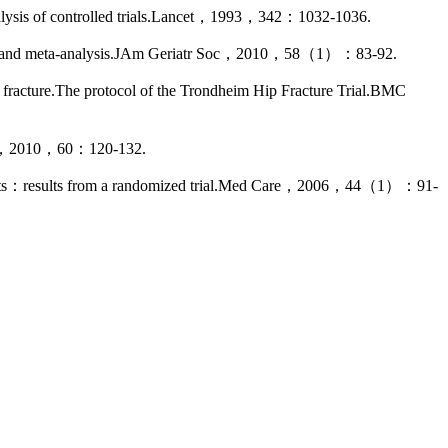
lysis of controlled trials.Lancet，1993，342：1032-1036.
eview and meta-analysis.JAm Geriatr Soc，2010，58（1）：83-92.
racture.The protocol of the Trondheim Hip Fracture Trial.BMC
Clin，2010，60：120-132.
e costs：results from a randomized trial.Med Care，2006，44（1）：91-