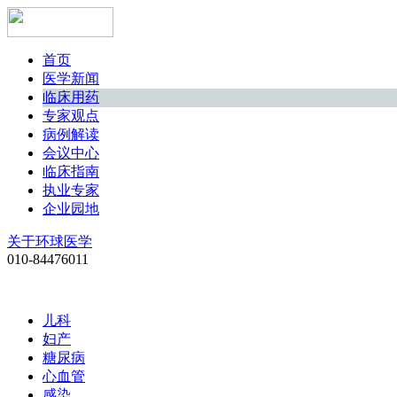
首页
医学新闻
临床用药
专家观点
病例解读
会议中心
临床指南
执业专家
企业园地
关于环球医学
010-84476011
儿科
妇产
糖尿病
心血管
感染