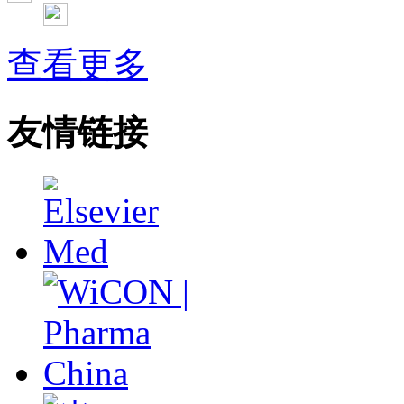
彭晓霞---诊断试验的Meta分析
武姗姗---累积Meta分析和TSA分析
孙凤---Network Meta分析
查看更多
杨智荣---Cochrane综述实战经验分享
杨祖耀---疾病频率资料的Meta分析
友情链接