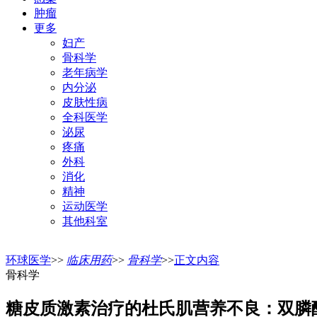
肿瘤
更多
妇产
骨科学
老年病学
内分泌
皮肤性病
全科医学
泌尿
疼痛
外科
消化
精神
运动医学
其他科室
环球医学
>>
临床用药
>>
骨科学
>>
正文内容
骨科学
糖皮质激素治疗的杜氏肌营养不良：双膦