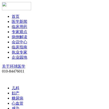
首页
医学新闻
临床用药
专家观点
病例解读
会议中心
临床指南
执业专家
企业园地
关于环球医学
010-84476011
儿科
妇产
糖尿病
心血管
感染