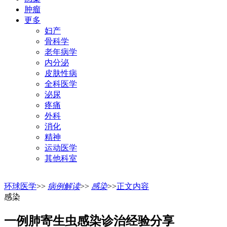
肿瘤
更多
妇产
骨科学
老年病学
内分泌
皮肤性病
全科医学
泌尿
疼痛
外科
消化
精神
运动医学
其他科室
环球医学
>>
病例解读
>>
感染
>>
正文内容
感染
一例肺寄生虫感染诊治经验分享