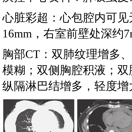
心脏彩超：心包腔内可见
16mm，右室前壁处深约
胸部CT：双肺纹理增多
模糊；双侧胸腔积液；双
纵隔淋巴结增多，轻度增