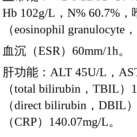
Hb 102g/L，N% 60.
（eosinophil granulo
血沉（ESR）60mm/1h。
肝功能：ALT 45U/L，AS
（total bilirubin，TB
（direct bilirubin，DB
（CRP）140.07mg/L。