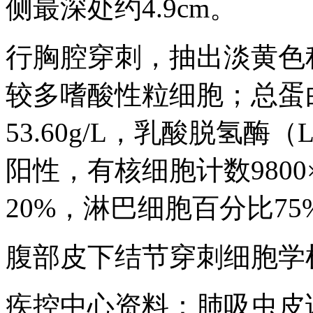
侧最深处约4.9cm。
行胸腔穿刺，抽出淡黄色
较多嗜酸性粒细胞；总蛋白（tot
53.60g/L，乳酸脱氢酶（
阳性，有核细胞计数9800
20%，淋巴细胞百分比7
腹部皮下结节穿刺细胞学
疾控中心资料：肺吸虫皮