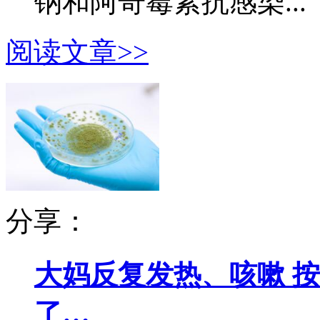
钠和阿奇霉素抗感染...
阅读文章>>
分享：
大妈反复发热、咳嗽 
了…