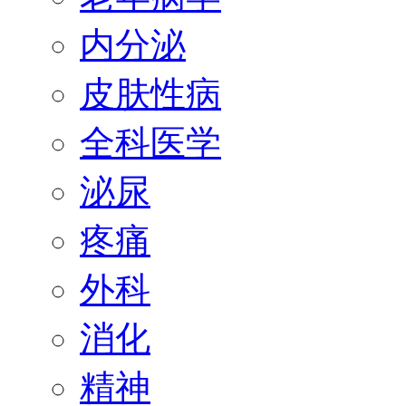
内分泌
皮肤性病
全科医学
泌尿
疼痛
外科
消化
精神