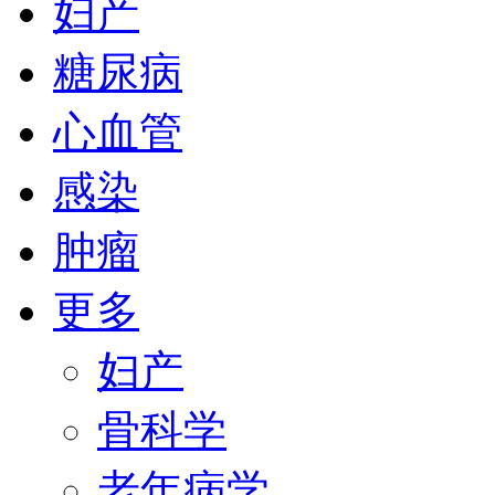
妇产
糖尿病
心血管
感染
肿瘤
更多
妇产
骨科学
老年病学