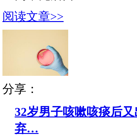
阅读文章>>
分享：
32岁男子咳嗽咳痰后又
弃…