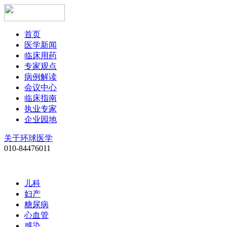
首页
医学新闻
临床用药
专家观点
病例解读
会议中心
临床指南
执业专家
企业园地
关于环球医学
010-84476011
儿科
妇产
糖尿病
心血管
感染