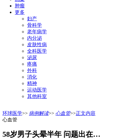
肿瘤
更多
妇产
骨科学
老年病学
内分泌
皮肤性病
全科医学
泌尿
疼痛
外科
消化
精神
运动医学
其他科室
环球医学
>>
病例解读
>>
心血管
>>
正文内容
心血管
58岁男子头晕半年 问题出在…