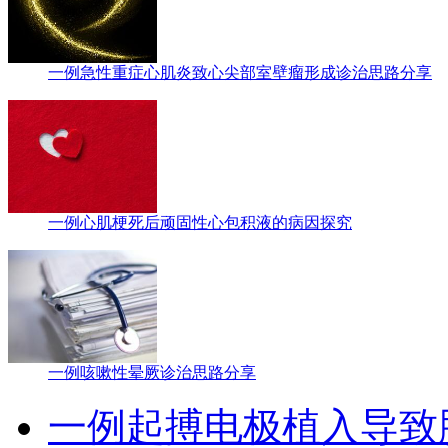
一例急性重症心肌炎致心尖部室壁瘤形成诊治思路分享
一例心肌梗死后顽固性心包积液的病因探究
一例咳嗽性晕厥诊治思路分享
一例起搏电极植入导致