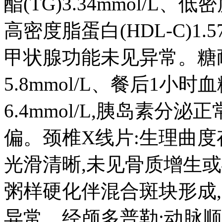
酯(TG)3.34mmol/L、低密
高密度脂蛋白(HDL-C)1.
甲状腺功能未见异常。糖
5.8mmol/L、餐后1小时血
6.4mmol/L,胰岛素分
偏。颈椎X线片:生理曲度
光滑清晰,未见骨质增生
粥样硬化伴混合斑块形成,
异常。经颅多普勒:动脉