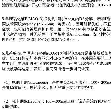
治疗出现明显的“开-关”现象者；治疗须从小剂量开始，0.05～0.1
5.单胺氧化酶B(MAO-B)抑制剂抑制神经元内DA分解，增加脑内D
丙炔苯丙胺(deprenyl)2.5～5mg，每天2次，因可
症状，也可能有神经保护作用。第二代MAO-B抑制剂雷沙吉兰(r
其代谢产物为一种无活性非苯丙胺物质Aminoindan，安全性较第
PD症状，抗PD机制证实为抑制MAO-B活性。
6.儿茶酚-氧位-甲基转移酶(COMT)抑制剂COMT是由脑
效。COMT抑制剂本身不会对CNS产生影响，在外周主要阻
主要用于中晚期PD患者的剂末现象、“开-关”现象等症状波动的
症状波动等运动并发症，但尚有待进一步研究证实。
（1）恩他卡朋(entacapone)：是周围COMT抑制剂，
是胃肠道症状，尿色变浅，但无严重肝功能损害报道。
（2）托卡朋(tolcapone)：100～200mg口服；该
测肝功能。