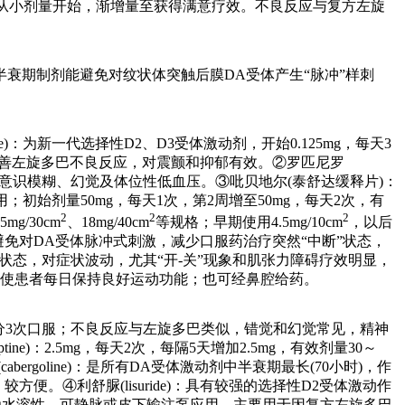
，应从小剂量开始，渐增量至获得满意疗效。不良反应与复方左旋
衰期制剂能避免对纹状体突触后膜DA受体产生“脉冲”样刺
：为新一代选择性D2、D3受体激动剂，开始0.125mg，每天3
克索可改善左旋多巴不良反应，对震颤和抑郁有效。②罗匹尼罗
低，常见意识模糊、幻觉及体位性低血压。③吡贝地尔(泰舒达缓释片)：
初始剂量50mg，每天1次，第2周增至50mg，每天2次，有
2
2
2
5mg/30cm
、18mg/40cm
等规格；早期使用4.5mg/10cm
，以后
免对DA受体脉冲式刺激，减少口服药治疗突然“中断”状态，
关期”状态，对症状波动，尤其“开-关”现象和肌张力障碍疗效明显，
注可使患者每日保持良好运动功能；也可经鼻腔给药。
15mg/d，分3次口服；不良反应与左旋多巴类似，错觉和幻觉常见，精神
ne)：2.5mg，每天2次，每隔5天增加2.5mg，有效剂量30～
abergoline)：是所有DA受体激动剂中半衰期最长(70小时)，作
便。④利舒脲(lisuride)：具有较强的选择性D2受体激动作
该药为水溶性，可静脉或皮下输注泵应用，主要用于因复方左旋多巴