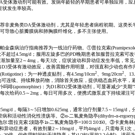
，用DA受体激动剂可能有效。发病年龄轻的早期患者可单独应用
症状发生率较高。
荐非麦角类DA受体激动剂，尤其是年轻患者病程初期。这类长半
剂可导致心脏瓣膜病和肺胸膜纤维化，多不主张使用。
病治疗指南推荐为一线治疗药物。①普拉克索(Pramipexole)
3次，最大不超过4.5mg/d；服用左旋多巴的PD晚期患者加服普拉
，每天3次，逐渐加量至2～4mg，每天3次，症状波动和异动症发生率
D3受体有激动效应，改善震颤作用明显，对强直和少动也有作用；
2
2
igotine)：为一种透皮贴剂，有4.5mg/10cm
、9mg/20cm
、13.
为可连续、持续释放药物，消除首关效应，提供稳态血药水平，避
啡(apomorphine)：为D1和D2受体激动剂，可显著减少“
，每次给药0.5～2mg，每日可用多次，便携式微泵皮下持续灌
始0.625mg/d，每隔3～5日增加0.625mg，通常治疗剂量7.5～
性溃疡等。②α-二氢麦角隐亭(dihydro-α-ergoerypti
拉克索∶溴隐亭∶α-二氢麦角隐亭=100∶1∶10∶60。③卡麦角林(c
患者，有效剂量2～10mg/d，平均4mg/d，只需每天1次，较方
20倍，但作用时间短于溴隐亭；其t1/2短(平均2.2小时)，