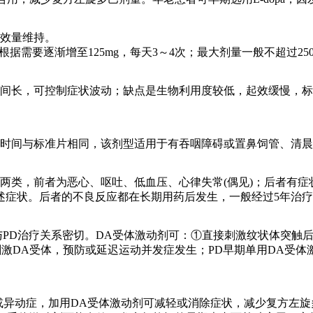
有效量维持。
次，根据需要逐渐增至125mg，每天3～4次；最大剂量一般不超过2
时间长，可控制症状波动；缺点是生物利用度较低，起效缓慢，
持时间与标准片相同，该剂型适用于有吞咽障碍或置鼻饲管、清晨
两类，前者为恶心、呕吐、低血压、心律失常(偶见)；后者有
症状。后者的不良反应都在长期用药后发生，一般经过5年治疗
型与PD治疗关系密切。DA受体激动剂可：①直接刺激纹状体突触后
刺激DA受体，预防或延迟运动并发症发生；PD早期单用DA受
或异动症，加用DA受体激动剂可减轻或消除症状，减少复方左