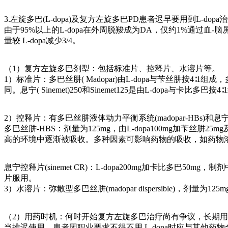
3.左旋多巴(L-dopa)及复方左旋多巴PD患者迟早要用到L-
由于95%以上的L-dopa在外周脱羧成为DA，仅约1%通过血-
量较 L-dopa减少3/4。
（1）复方左旋多巴剂型：包括标准片、控释片、水溶片等。
1）标准片：多巴丝肼( Madopar)由L-dopa与苄丝肼按4∶1组成
同。息宁( Sinemet)250和Sinemet125是由L-dopa与卡比多巴按4
2）控释片：有多巴丝肼液体动力平衡系统(madopar-HBs)和息宁控释
多巴丝肼-HBS：剂量为125mg，由L-dopa100mg加
高的环境中逐渐被吸收。多种因素可影响药物的吸收，如药物
息宁控释片(sinemet CR)：L-dopa200mg加卡比多
片服用。
3）水溶片：弥散型多巴丝肼(madopar dispersible)，剂
（2）用药时机：何时开始复方左旋多巴治疗尚有争议，长期
当推迟使用，患者因职业要求不得不用 L-dopa时应与其他药