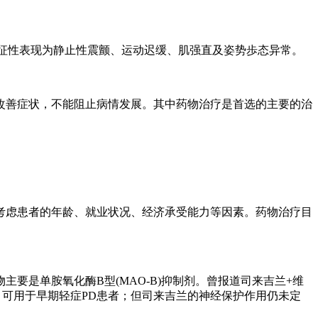
系统变性疾病，临床上特征性表现为静止性震颤、运动迟缓、肌强直及姿势歩态异常。
改善症状，不能阻止病情发展。其中药物治疗是首选的主要的治
考虑患者的年龄、就业状况、经济承受能力等因素。药物治疗目
是单胺氧化酶B型(MAO-B)抑制剂。曾报道司来吉兰+维
巴、延缓疾病发展约9个月，可用于早期轻症PD患者；但司来吉兰的神经保护作用仍未定