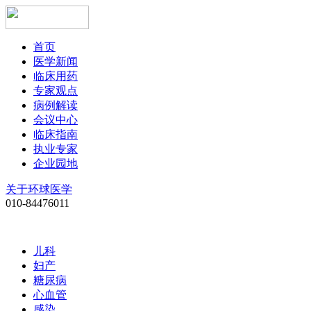
首页
医学新闻
临床用药
专家观点
病例解读
会议中心
临床指南
执业专家
企业园地
关于环球医学
010-84476011
儿科
妇产
糖尿病
心血管
感染