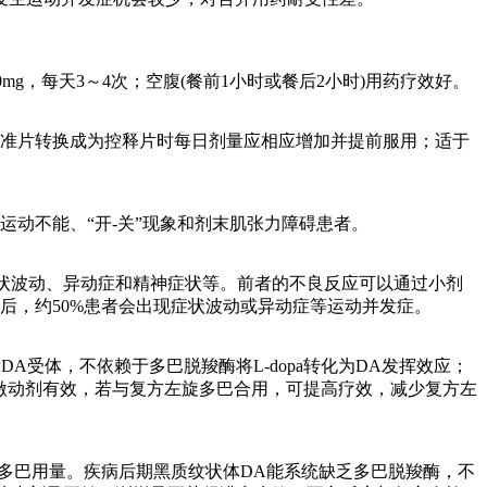
50mg，每天3～4次；空腹(餐前1小时或餐后2小时)用药疗效好。
标准片转换成为控释片时每日剂量应相应增加并提前服用；适于
运动不能、“开-关”现象和剂末肌张力障碍患者。
症状波动、异动症和精神症状等。前者的不良反应可以通过小剂
后，约50%患者会出现症状波动或异动症等运动并发症。
DA受体，不依赖于多巴脱羧酶将L-dopa转化为DA发挥效应；
体激动剂有效，若与复方左旋多巴合用，可提高疗效，减少复方左
旋多巴用量。疾病后期黑质纹状体DA能系统缺乏多巴脱羧酶，不