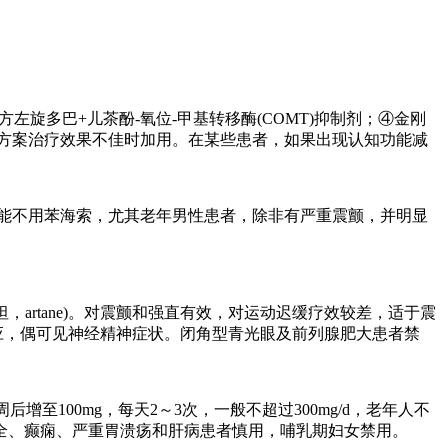
左旋多巴+儿茶酚-氧位-甲基转移酶(COMT)抑制剂；④金刚
方案治疗效果不佳时加用。在某些患者，如果出现认知功能减
尽可能不用苯海索，尤其老年男性患者，除非有严重震颤，并明显
索(安坦，artane)。对震颤和强直有效，对运动迟缓疗效较差，适于震
应，偶可见神经精神症状。闭角型青光眼及前列腺肥大患者禁
后增至100mg，每天2～3次，一般不超过300mg/d，老年人不
不全、癫痫、严重胃溃疡和肝病患者慎用，哺乳期妇女禁用。