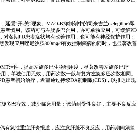
开-关”现象。MAO-B抑制剂中的司来吉兰(selegiline)即
胃溃疡患者慎用。该药可与左旋多巴合用，亦可单独应用，可缓解PD
10倍，对各期PD患者症状均有改善作用，也可能有神经保护作用；
药，偶然发现应用唑尼沙胺300mg/d有效控制癫痫的同时，也显著改善
外COMT活性，提高左旋多巴生物利用度，显著改善左旋多巴疗
巴合用，单独使用无效，用药次数一般与复方左旋多巴次数相同。
D患者初始治疗，希望通过持续DA能刺激(CDS)，以推迟出现
度，增强左旋多巴疗效，减少临床用量；该药耐受性良好，主要不良反应
酶升高，偶有急性重症肝炎报道，应注意肝脏不良反应，用药期间须监