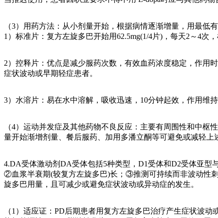
（3）用药方法：从小剂量开始，根据病情逐渐增量，用最低
1）标准片：复方左旋多巴开始用62.5mg(1/4片)，每天2～4
2）控释片：优点是减少服药次数，有效血药浓度稳定，作用
症状波动或早期轻症患者。
3）水溶片：易在水中溶解，吸收迅速，10分钟起效，作用维
（4）运动并发症及其他药物不良反应：主要有周围性和中枢性
量开始渐增剂量、餐后服药、加用多潘立酮等可避免或减轻上述
4.DA受体激动剂DA受体包括5种类型，D1受体和D2受体亚
②血浆半衰期(较复方左旋多巴)长；③推测可持续而非波动性
旋多巴用量，且可减少或避免症状波动或异动症的发生。
（1）适应证：PD后期患者用复方左旋多巴治疗产生症状波动