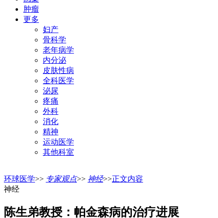
肿瘤
更多
妇产
骨科学
老年病学
内分泌
皮肤性病
全科医学
泌尿
疼痛
外科
消化
精神
运动医学
其他科室
环球医学
>>
专家观点
>>
神经
>>
正文内容
神经
陈生弟教授：帕金森病的治疗进展