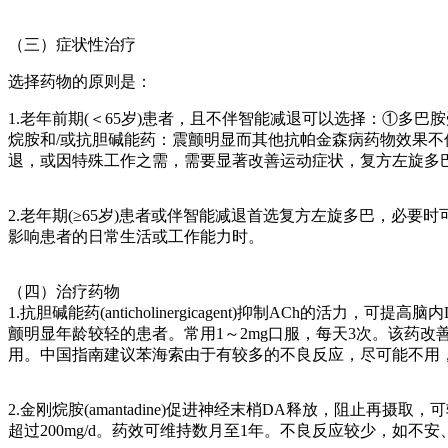
（三）症状性治疗
选择药物的原则是：
1.老年前期(＜65岁)患者，且不伴智能减退可以选择：①多巴
烷胺和/或抗胆碱能药：震颤明显而其他抗帕金森病药物效果
退，或因特殊工作之需，需要显著改善运动症状，复方左旋多
2.老年期(≥65岁)患者或伴智能减退首选复方左旋多巴，必
影响患者的日常生活或工作能力时。
（四）治疗药物
1.抗胆碱能药(anticholinergicagent)抑制ACh
颤明显年龄较轻的患者。常用1～2mg口服，每天3次。该药
用。中国指南建议苯海索由于有较多的不良反应，尽可能不用
2.金刚烷胺(amantadine)促进神经末梢DA释放，阻止再摄
超过200mg/d。药效可维持数月至1年。不良反应较少，