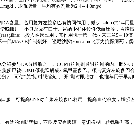
mg/d，逐渐增量，平均有效剂量为2.4～4.8mg/d。
A含量。合用复方左旋多巴有协同作用，减少L-dopa约1/4用量，延缓“
引起失眠，不宜傍晚服用。不良反应有口干、胃纳少和体位性低血压等，
asagiline)已投入临床应用，其作用优于第一代司来吉兰5～
一代MAO-B抑制剂好。唑尼沙胺(zonisamide)原为抗癫痫
胶质细胞分泌参与DA分解酶之一。COMT抑制剂通过抑制脑内、脑
止左旋多巴被COMT催化降解成3-氧甲基多巴。须与复方左旋多
治疗，可使“关”期时限缩短，“开”期时限增加，也推荐用于早期P
100～200mg口服；可提高CNS对血浆左旋多巴利用，提高血药浓
药是治疗PD安全、有效的辅助药物，不良反应有腹泻、意识模糊、转氨