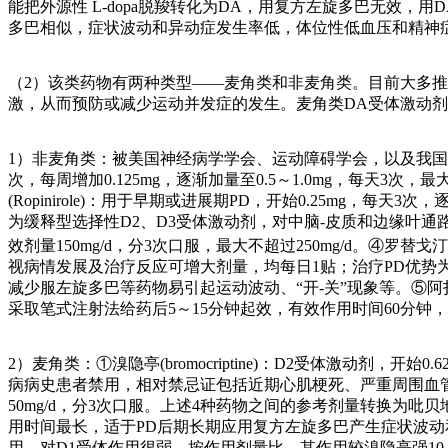
能把外源性 L-dopa脱羧转化为DA，用复方左旋多巴无效
多巴相似，症状波动和异动症发生率低，体位性低血压和精神
（2）该类药物有两种类型——麦角类和非麦角类。目前大多推
激，从而预防或减少运动并发症的发生。麦角类DA受体激动
1）非麦角类：被美国神经病学学会、运动障碍学会，以及我国帕金森
次，每周增加0.125mg，逐渐加量至0.5～1.0mg，每天
(Ropinirole)：用于早期或进展期PD，开始0.25mg
为缓释型选择性D2、D3受体激动剂，对中脑-皮质和边缘叶通路
效剂量150mg/d，分3次口服，最大不超过250mg/d。④罗替戈汀(Rot
视病情发展及治疗反应可增大剂量，均每日1贴；治疗PD优势
减少服左旋多巴等药物易引起运动波动、“开-关”现象等。⑤阿扑吗
采取笔式注射法给药后5～15分钟起效，有效作用时间60分钟
2）麦角类：①溴隐亭(bromocriptine)：D2受体激动剂，开
病病史患者禁用，相对禁忌证包括近期心肌梗死、严重周围血管病和活动性消化
50mg/d，分3次口服。上述4种药物之间的参考剂量转换为吡贝地尔∶普
用时间最长，适于PD后期长期应用复方左旋多巴产生症状波动和异动症
用，对D1受体作用很弱。按作用剂量比，其作用较溴隐亭强10～