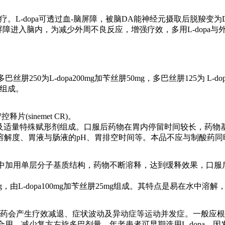
dopa治疗。L-dopa可透过血-脑屏障，被脑DA能神经元摄取后
脑屏障进入脑内，为减少外周不良反应，增强疗效，多用L-dopa与
，多巴丝肼250为L-dopa200mg加苄丝肼50mg，多巴丝肼125为 
∶1组成。
片(sinemet CR)。
苄丝肼25mg及适量特殊赋形剂组成。口服后药物在胃内停留时间较长
溶解度、胃液与肠液的pH、胃排空时间等。本品不应与制酸药同
巴50mg，制剂中加用单层分子基质结构，药物不断溶释，达到缓释效果
量为125mg，由L-dopa100mg加苄丝肼25mg组成。其特点是易
用药会产生疗效减退、症状波动及异动症等运动并发症。一般应
物合用，减少复方左旋多巴剂量。年老患者可早期选用L-dopa