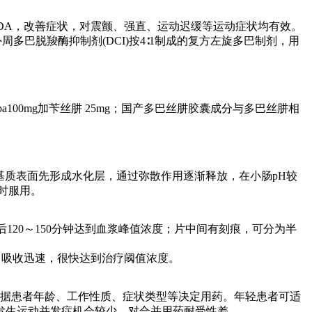
脱羧变为DA，改善症状，对震颤、强直、运动迟缓等运动症状均有效。
外周多巴脱羧酶抑制剂(DCI)按4∶1制成的复方左旋多巴制剂，用
L-dopa100mg加苄丝肼 25mg；国产多巴丝肼胶囊成分与多巴丝肼相
，药物基质表面先形成水化层，通过弥散作用逐渐释放，在小肠pH较
时服用。
，口服后120～150分钟达到血浆峰值浓度；片中间有刻痕，可分为半
在水中溶解，吸收迅速，很快达到治疗阈值浓度。
根据患者年龄、工作性质、症状类型等决定用药。年轻患者可适
，因发生运动并发症机会较少，对合并用药耐受性差。