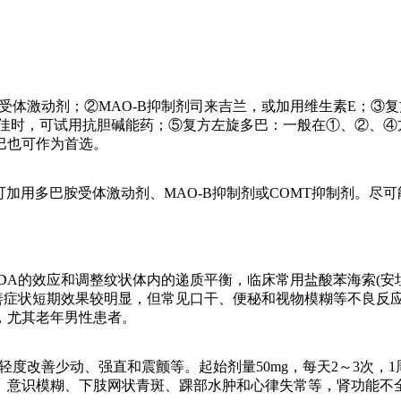
胺受体激动剂；②MAO-B抑制剂司来吉兰，或加用维生素E；③复方
不佳时，可试用抗胆碱能药；⑤复方左旋多巴：一般在①、②、④
巴也可作为首选。
要时可加用多巴胺受体激动剂、MAO-B抑制剂或COMT抑制剂。
的活力，可提高脑内DA的效应和调整纹状体内的递质平衡，临床常用盐酸苯海
改善症状短期效果较明显，但常见口干、便秘和视物模糊等不良反
，尤其老年男性患者。
取，可轻度改善少动、强直和震颤等。起始剂量50mg，每天2～3次，1周
如不安、意识模糊、下肢网状青斑、踝部水肿和心律失常等，肾功能