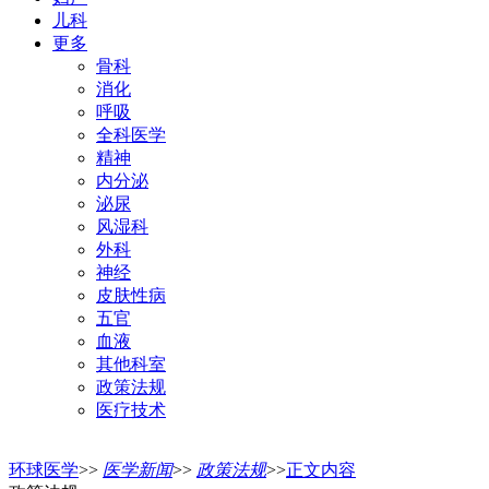
儿科
更多
骨科
消化
呼吸
全科医学
精神
内分泌
泌尿
风湿科
外科
神经
皮肤性病
五官
血液
其他科室
政策法规
医疗技术
环球医学
>>
医学新闻
>>
政策法规
>>
正文内容