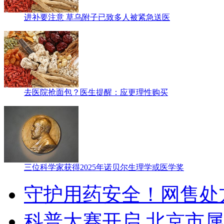
进补要注意 草乌附子已致多人被紧急送医
去医院抢面包？医生提醒：应更理性购买
三位科学家获得2025年诺贝尔生理学或医学奖
守护用药安全！网售处
科普大赛开启 北京市属