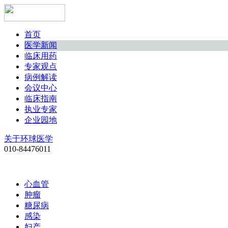
首页
医学新闻
临床用药
专家观点
病例解读
会议中心
临床指南
执业专家
企业园地
关于环球医学
010-84476011
心血管
肿瘤
糖尿病
感染
妇产