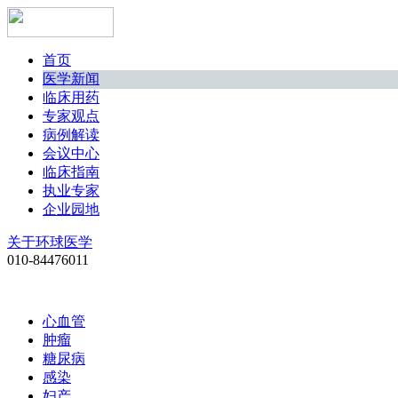
首页
医学新闻
临床用药
专家观点
病例解读
会议中心
临床指南
执业专家
企业园地
关于环球医学
010-84476011
心血管
肿瘤
糖尿病
感染
妇产