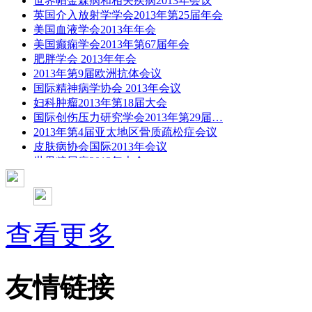
世界帕金森病和相关疾病2013年会议
英国介入放射学学会2013年第25届年会
美国血液学会2013年年会
美国癫痫学会2013年第67届年会
肥胖学会 2013年年会
2013年第9届欧洲抗体会议
国际精神病学协会 2013年会议
妇科肿瘤2013年第18届大会
国际创伤压力研究学会2013年第29届…
2013年第4届亚太地区骨质疏松症会议
皮肤病协会国际2013年会议
世界糖尿病2013年大会
2013年国际成瘾性药年会
彭晓霞---诊断试验的Meta分析
武姗姗---累积Meta分析和TSA分析
孙凤---Network Meta分析
查看更多
杨智荣---Cochrane综述实战经验分享
杨祖耀---疾病频率资料的Meta分析
友情链接