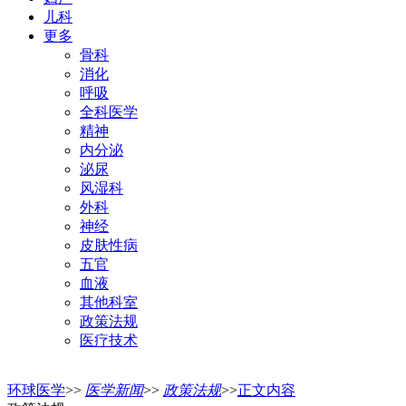
儿科
更多
骨科
消化
呼吸
全科医学
精神
内分泌
泌尿
风湿科
外科
神经
皮肤性病
五官
血液
其他科室
政策法规
医疗技术
环球医学
>>
医学新闻
>>
政策法规
>>
正文内容