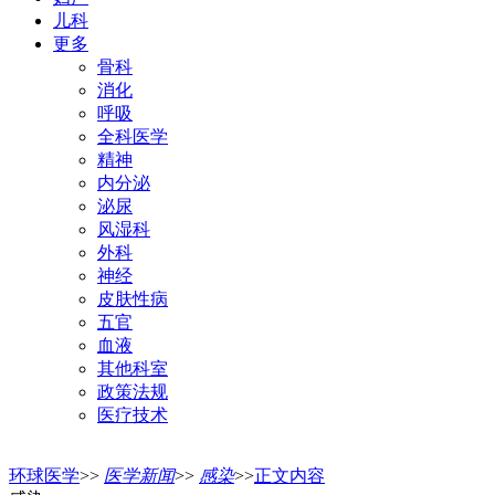
儿科
更多
骨科
消化
呼吸
全科医学
精神
内分泌
泌尿
风湿科
外科
神经
皮肤性病
五官
血液
其他科室
政策法规
医疗技术
环球医学
>>
医学新闻
>>
感染
>>
正文内容