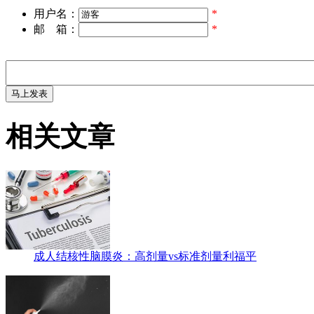
用户名：
*
邮 箱：
*
相关文章
成人结核性脑膜炎：高剂量vs标准剂量利福平