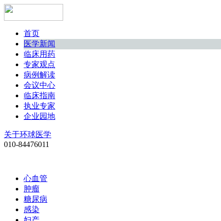
首页
医学新闻
临床用药
专家观点
病例解读
会议中心
临床指南
执业专家
企业园地
关于环球医学
010-84476011
心血管
肿瘤
糖尿病
感染
妇产