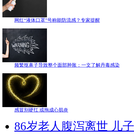
网红“液体口罩”号称能防流感？专家提醒
频繁抠鼻子导致整个面部肿胀：一文了解丹毒感染
感冒别硬扛 或拖成心肌炎
86岁老人腹泻离世 儿