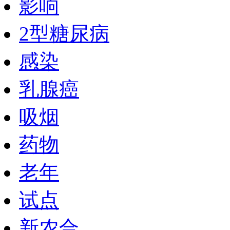
影响
2型糖尿病
感染
乳腺癌
吸烟
药物
老年
试点
新农合