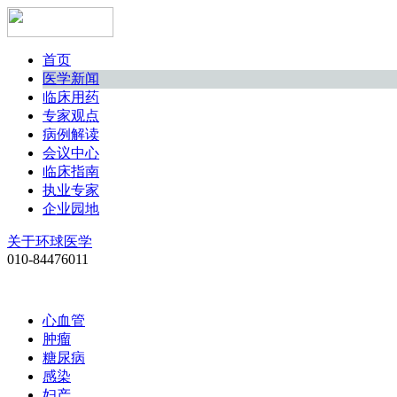
首页
医学新闻
临床用药
专家观点
病例解读
会议中心
临床指南
执业专家
企业园地
关于环球医学
010-84476011
心血管
肿瘤
糖尿病
感染
妇产