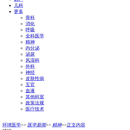
儿科
更多
骨科
消化
呼吸
全科医学
精神
内分泌
泌尿
风湿科
外科
神经
皮肤性病
五官
血液
其他科室
政策法规
医疗技术
环球医学
>>
医学新闻
>>
精神
>>
正文内容