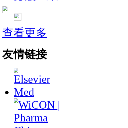
世界糖尿病2013年大会
2013年国际成瘾性药年会
彭晓霞---诊断试验的Meta分析
武姗姗---累积Meta分析和TSA分析
孙凤---Network Meta分析
查看更多
杨智荣---Cochrane综述实战经验分享
杨祖耀---疾病频率资料的Meta分析
友情链接