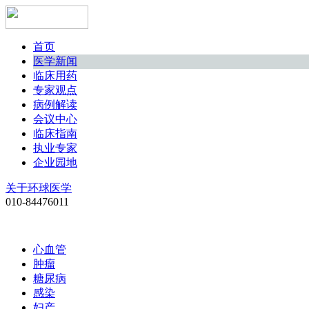
首页
医学新闻
临床用药
专家观点
病例解读
会议中心
临床指南
执业专家
企业园地
关于环球医学
010-84476011
心血管
肿瘤
糖尿病
感染
妇产