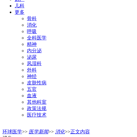
儿科
更多
骨科
消化
呼吸
全科医学
精神
内分泌
泌尿
风湿科
外科
神经
皮肤性病
五官
血液
其他科室
政策法规
医疗技术
环球医学
>>
医学新闻
>>
消化
>>
正文内容