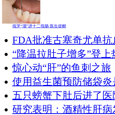
假牙“溜”进十二指肠 医生提醒
FDA批准古塞奇尤单
“降温拉肚子增多”登
惊心动“肝”的鱼刺之旅
使用益生菌预防储袋炎
五只螃蟹下肚后进了医
研究表明：酒精性肝病