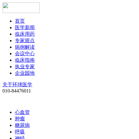
首页
医学新闻
临床用药
专家观点
病例解读
会议中心
临床指南
执业专家
企业园地
关于环球医学
010-84476011
心血管
肿瘤
糖尿病
呼吸
神经