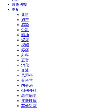
政策法规
更多
儿科
妇产
感染
骨科
精神
泌尿
视频
疼痛
外科
五官
消化
血液
风湿科
骨科学
内分泌
创伤外科
老年病学
皮肤性病
其他科室