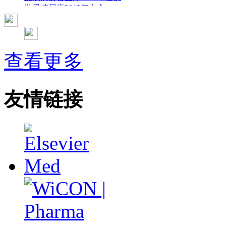
世界糖尿病2013年大会
2013年国际成瘾性药年会
彭晓霞---诊断试验的Meta分析
武姗姗---累积Meta分析和TSA分析
孙凤---Network Meta分析
查看更多
杨智荣---Cochrane综述实战经验分享
杨祖耀---疾病频率资料的Meta分析
友情链接