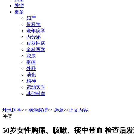
肿瘤
更多
妇产
骨科学
老年病学
内分泌
皮肤性病
全科医学
泌尿
疼痛
外科
消化
精神
运动医学
其他科室
环球医学
>>
病例解读
>>
肿瘤
>>
正文内容
肿瘤
50岁女性胸痛、咳嗽、痰中带血 检查后