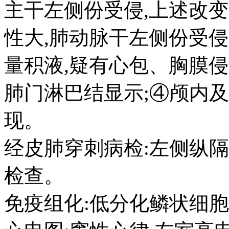
主干左侧份受侵,上述改
性大,肺动脉干左侧份受侵
量积液,疑有心包、胸膜侵
肺门淋巴结显示;④颅内
现。
经皮肺穿刺病检:左侧纵隔
检查。
免疫组化:低分化鳞状细