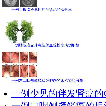
一例舌根腺样囊性癌的诊治经验分享
一例肺腺癌合并急性肺血栓栓塞病例解析
一例左口咽侧壁鳞状细胞癌的诊治经验分享
一例少见的伴发肾癌的G