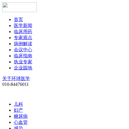
首页
医学新闻
临床用药
专家观点
病例解读
会议中心
临床指南
执业专家
企业园地
关于环球医学
010-84476011
儿科
妇产
糖尿病
心血管
感染