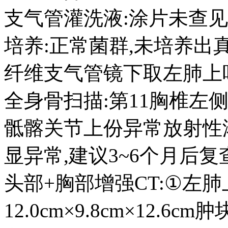
支气管灌洗液:涂片未查
培养:正常菌群,未培养出
纤维支气管镜下取左肺上
全身骨扫描:第11胸椎左侧
骶髂关节上份异常放射性
显异常,建议3~6个月后复
头部+胸部增强CT:①左
12.0cm×9.8cm×12.