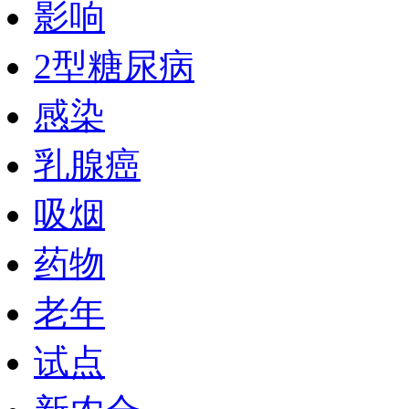
影响
2型糖尿病
感染
乳腺癌
吸烟
药物
老年
试点