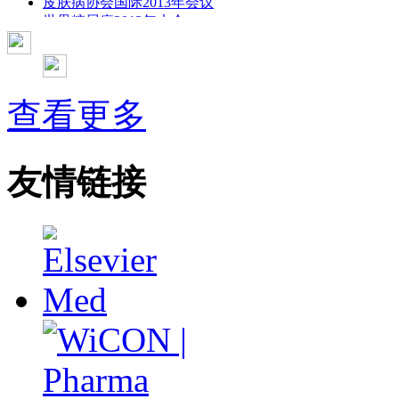
皮肤病协会国际2013年会议
世界糖尿病2013年大会
2013年国际成瘾性药年会
彭晓霞---诊断试验的Meta分析
武姗姗---累积Meta分析和TSA分析
孙凤---Network Meta分析
查看更多
杨智荣---Cochrane综述实战经验分享
杨祖耀---疾病频率资料的Meta分析
友情链接