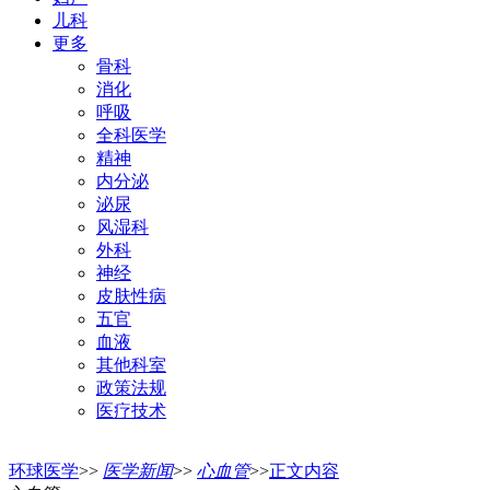
儿科
更多
骨科
消化
呼吸
全科医学
精神
内分泌
泌尿
风湿科
外科
神经
皮肤性病
五官
血液
其他科室
政策法规
医疗技术
环球医学
>>
医学新闻
>>
心血管
>>
正文内容