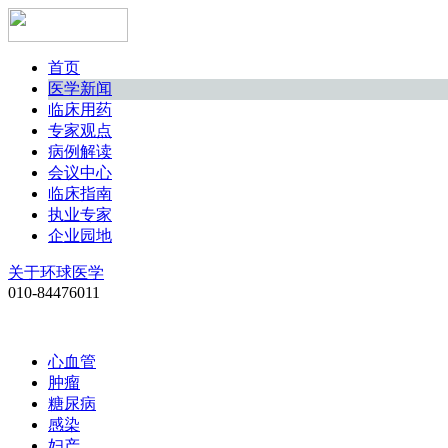
首页
医学新闻
临床用药
专家观点
病例解读
会议中心
临床指南
执业专家
企业园地
关于环球医学
010-84476011
心血管
肿瘤
糖尿病
感染
妇产