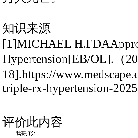
知识来源
[1]MICHAEL H.FDAApprove
Hypertension[EB/OL].（20
18].https://www.medscape.c
triple-rx-hypertension-202
评价此内容
我要打分