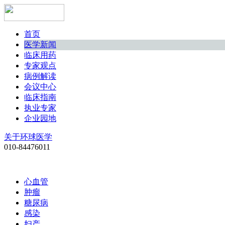
首页
医学新闻
临床用药
专家观点
病例解读
会议中心
临床指南
执业专家
企业园地
关于环球医学
010-84476011
心血管
肿瘤
糖尿病
感染
妇产