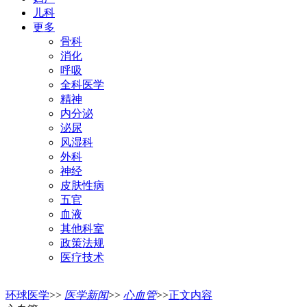
儿科
更多
骨科
消化
呼吸
全科医学
精神
内分泌
泌尿
风湿科
外科
神经
皮肤性病
五官
血液
其他科室
政策法规
医疗技术
环球医学
>>
医学新闻
>>
心血管
>>
正文内容