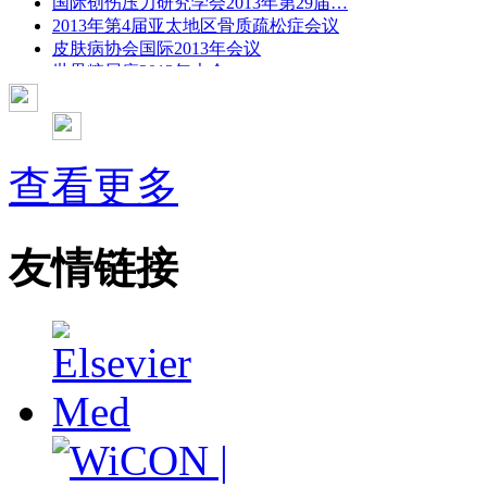
国际创伤压力研究学会2013年第29届…
2013年第4届亚太地区骨质疏松症会议
皮肤病协会国际2013年会议
世界糖尿病2013年大会
2013年国际成瘾性药年会
彭晓霞---诊断试验的Meta分析
武姗姗---累积Meta分析和TSA分析
孙凤---Network Meta分析
查看更多
杨智荣---Cochrane综述实战经验分享
杨祖耀---疾病频率资料的Meta分析
友情链接