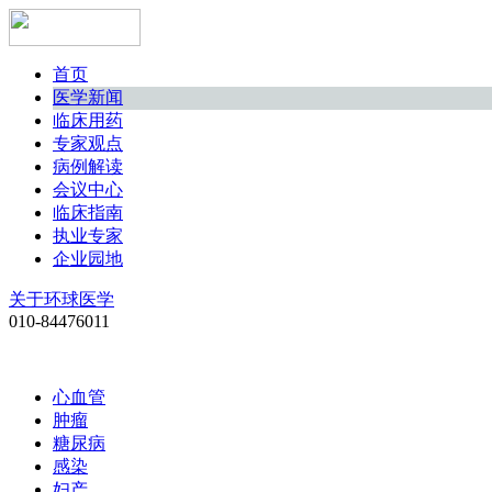
首页
医学新闻
临床用药
专家观点
病例解读
会议中心
临床指南
执业专家
企业园地
关于环球医学
010-84476011
心血管
肿瘤
糖尿病
感染
妇产