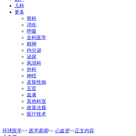
儿科
更多
骨科
消化
呼吸
全科医学
精神
内分泌
泌尿
风湿科
外科
神经
皮肤性病
五官
血液
其他科室
政策法规
医疗技术
环球医学
>>
医学新闻
>>
心血管
>>
正文内容