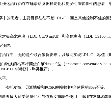
化治疗仍存在确诊动脉粥样硬化和复发性血管事件的患者，或存在多
复发缺血性卒中的患者，主要目标往往不是LDL-C，而是其他控制不佳的因
者（LDL-C≥70 mg/dl）和高危患者（LDL-C≥100 
级预防。
治疗中，无论是否联合依折麦布，以帮助实现LDL-C目标值（Ⅱ
酶/kexin 9型（proprotein convertase subtilis
GPTL3抑制剂（Ⅱa类推荐）。
水平。
、依折麦布、贝派地酸和PCSK9抑制剂联合使用的86%不等。
标，特别是将最大耐受剂量他汀与依折麦布联合使用，我现在常规