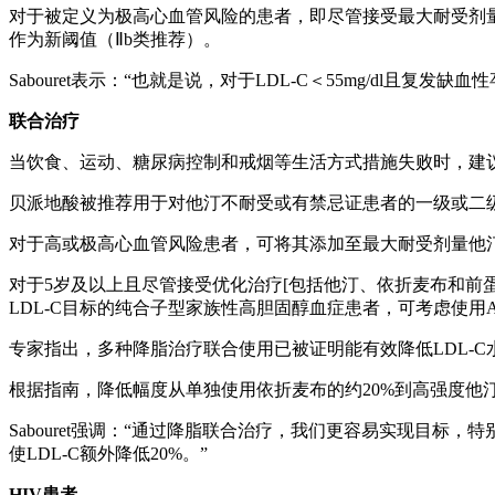
对于被定义为极高心血管风险的患者，即尽管接受最大耐受剂量强
作为新阈值（Ⅱb类推荐）。
Sabouret表示：“也就是说，对于LDL-C＜55mg/dl且
联合治疗
当饮食、运动、糖尿病控制和戒烟等生活方式措施失败时，建议对极高危患
贝派地酸被推荐用于对他汀不耐受或有禁忌证患者的一级或二
对于高或极高心血管风险患者，可将其添加至最大耐受剂量他汀
对于5岁及以上且尽管接受优化治疗[包括他汀、依折麦布和前蛋白转换酶枯草杆菌蛋白
LDL-C目标的纯合子型家族性高胆固醇血症患者，可考虑使用AN
专家指出，多种降脂治疗联合使用已被证明能有效降低LDL-C
根据指南，降低幅度从单独使用依折麦布的约20%到高强度他汀
Sabouret强调：“通过降脂联合治疗，我们更容易实现目
使LDL-C额外降低20%。”
HIV患者