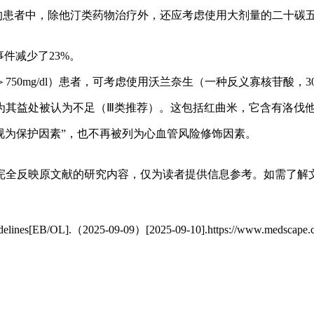
的患者中，除他汀类药物治疗外，还应考虑使用大剂量的二十碳五烯酸乙
事件减少了23%。
0mg/dl）患者，可考虑使用沃兰奈生（一种反义寡核苷酸，300
为其益处被认为不足（Ⅲ类推荐）。这包括红曲米，它含有洛伐
HDL）不再被视为保护因素”，也不再被列为心血管风险修饰因素。
完全反映原文献的研究内容，仅为读者提供信息参考。如需了解
idelines[EB/OL].（2025-09-09）[2025-09-10].https://www.medscape.com