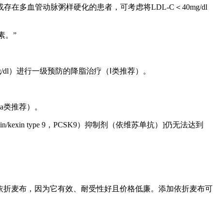
血管动脉粥样硬化的患者，可考虑将LDL-C＜40mg/dl
素。”
mg/dl）进行一级预防的降脂治疗（Ⅰ类推荐）。
a类推荐）。
in/kexin type 9，PCSK9）抑制剂（依维苏单抗）]仍无法达到
添加依折麦布，因为它有效、耐受性好且价格低廉。添加依折麦布可