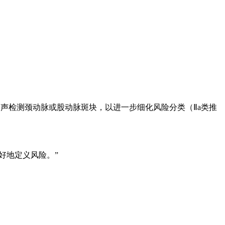
管超声检测颈动脉或股动脉斑块，以进一步细化风险分类（Ⅱa类推
更好地定义风险。”
。