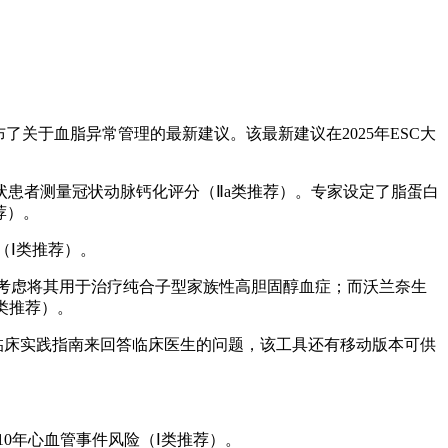
iety，EAS）发布了关于血脂异常管理的最新建议。该最新建议在2025年ESC大
患者测量冠状动脉钙化评分（Ⅱa类推荐）。专家设定了脂蛋白
推荐）。
（Ⅰ类推荐）。
PTL3），应考虑将其用于治疗纯合子型家族性高胆固醇血症；而沃兰奈生
a类推荐）。
通过查阅ESC临床实践指南来回答临床医生的问题，该工具还有移动版本可供
的10年心血管事件风险（Ⅰ类推荐）。