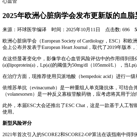
心血管
2025年欧洲心脏病学会发布更新版的血
来源：环球医学编译 时间：2025年10月11日 点击数:
696
欧洲心脏病学会（European Society of Cardiology，ES
会上公布并发表于European Heart Journal，取代了2019年版
在这些显著变化中，影像学在心血管风险评估中的作用得到强
(a)[lipoprotein(a)，Lp(a)]的阈值为50mg/dl（105
在治疗方面，现推荐使用贝派地酸（bempedoic acid）
依维苏单抗（evinacumab）是一种重组人单克隆抗体，可结合并抑
（volanesorsen）是一种反义寡核苷酸药物，应考虑将其
此外，本届ESC大会还推出了ESC Chat，这是一款基于人工智能（
使用。
新型风险评分
2021年首次引入的SCORE2和SCORE2-OP算法在该指