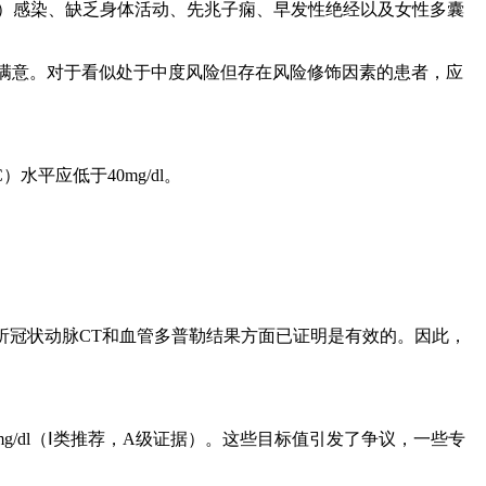
us，HIV）感染、缺乏身体活动、先兆子痫、早发性绝经以及女性多囊
并不令人满意。对于看似处于中度风险但存在风险修饰因素的患者，应
-C）水平应低于40mg/dl。
在分析冠状动脉CT和血管多普勒结果方面已证明是有效的。因此，
mg/dl（Ⅰ类推荐，A级证据）。这些目标值引发了争议，一些专