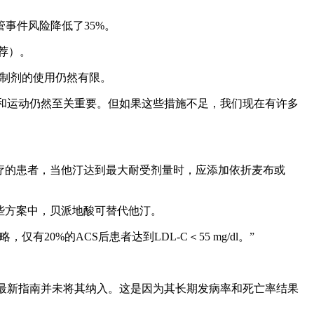
管事件风险降低了35%。
荐）。
9抑制剂的使用仍然有限。
式、营养和运动仍然至关重要。但如果这些措施不足，我们现在有许多
受降脂治疗的患者，当他汀达到最大耐受剂量时，应添加依折麦布或
些方案中，贝派地酸可替代他汀。
20%的ACS后患者达到LDL-C＜55 mg/dl。”
预防，但最新指南并未将其纳入。这是因为其长期发病率和死亡率结果