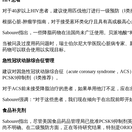
对于40岁以上HIV患者，建议使用匹伐他汀进行一级预防（Ⅰ类
根据心脏-肿瘤学指南，对于接受蒽环类化疗且具有高或极高心
Sabouret指出，一些降脂药物在法国尚未广泛使用。贝派地
当被问及过度用药问题时，瑞士伯尔尼大学医院心脏病专家、新建议共
药物可以联合使用以实现目标。
急性冠状动脉综合征管理
建议对因急性冠状动脉综合征（acute coronary syn
PCSK9抑制剂（Ⅰ类推荐）。
对于ACS前未接受降脂治疗的患者，如果单用他汀不足，应在
Sabouret强调：“对于这些患者，我们现在倾向于在出院前即开始
食品补充剂
Sabouret指出，尽管美国食品药品管理局已批准PCSK9抑
尚不明确。在二级预防方面，正在等待研究结果，特别是ORION-4