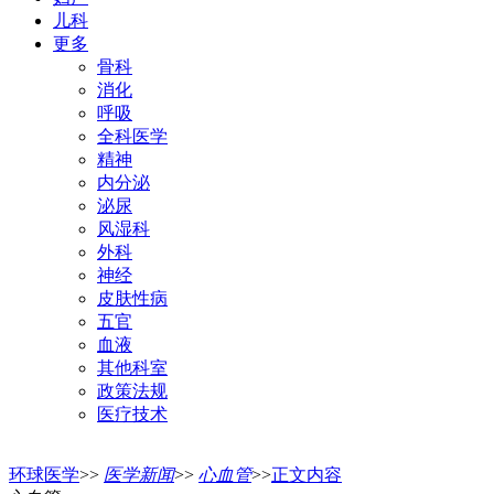
儿科
更多
骨科
消化
呼吸
全科医学
精神
内分泌
泌尿
风湿科
外科
神经
皮肤性病
五官
血液
其他科室
政策法规
医疗技术
环球医学
>>
医学新闻
>>
心血管
>>
正文内容