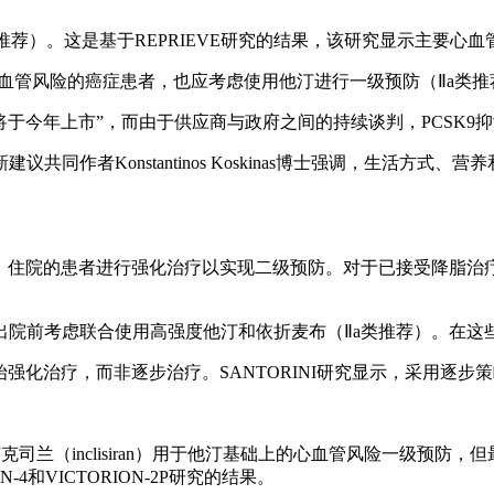
推荐）。这是基于REPRIEVE研究的结果，该研究显示主要心血
血管风险的癌症患者，也应考虑使用他汀进行一级预防（Ⅱa类推
酸“将于今年上市”，而由于供应商与政府之间的持续谈判，PCSK
同作者Konstantinos Koskinas博士强调，生活方
drome，ACS）住院的患者进行强化治疗以实现二级预防。对于已接
出院前考虑联合使用高强度他汀和依折麦布（Ⅱa类推荐）。在这
强化治疗，而非逐步治疗。SANTORINI研究显示，采用逐步策略，仅有
制剂英克司兰（inclisiran）用于他汀基础上的心血管风险一级
和VICTORION-2P研究的结果。