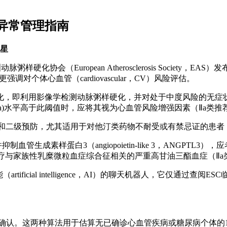
脂异常管理指南
5星
C）和欧洲动脉粥样硬化协会（European Atherosclerosis Soc
本，更强调对个体心血管（cardiovascular，CV）风险评估。
化，即利用影像学检测动脉粥样硬化，并对处于中度风险的无症状
nmol/L），当Lp(a)水平高于此阈值时，应将其视为心血管风险增强因素（Ⅱa类
进行一级和二级预防，尤其适用于对他汀类药物不耐受或有禁忌证的患者
制血管生成素样蛋白3（angiopoietin-like 3，ANG
用于治疗与家族性乳糜微粒血症综合征相关的严重高甘油三酯血症（Ⅱ
artificial intelligence，AI）的聊天机器人，它仅
南中得到确认。这两种算法用于估算无已确诊心血管疾病或糖尿病个体