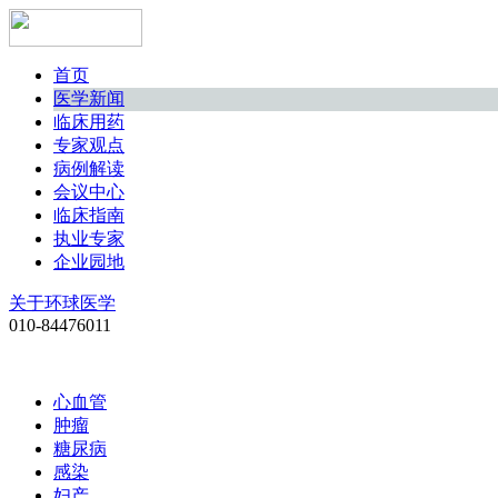
首页
医学新闻
临床用药
专家观点
病例解读
会议中心
临床指南
执业专家
企业园地
关于环球医学
010-84476011
心血管
肿瘤
糖尿病
感染
妇产