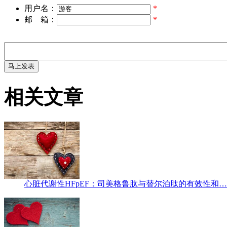
用户名：
*
邮 箱：
*
相关文章
心脏代谢性HFpEF：司美格鲁肽与替尔泊肽的有效性和…