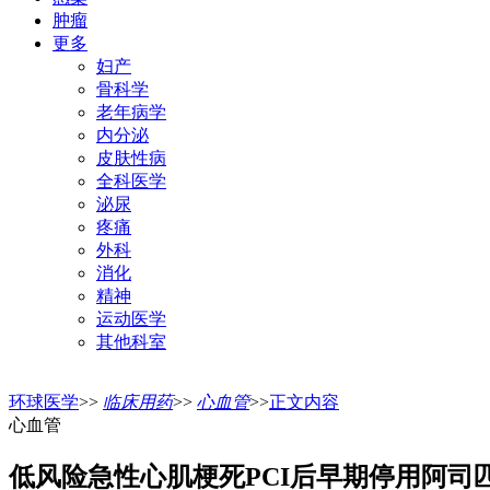
肿瘤
更多
妇产
骨科学
老年病学
内分泌
皮肤性病
全科医学
泌尿
疼痛
外科
消化
精神
运动医学
其他科室
环球医学
>>
临床用药
>>
心血管
>>
正文内容
心血管
低风险急性心肌梗死PCI后早期停用阿司