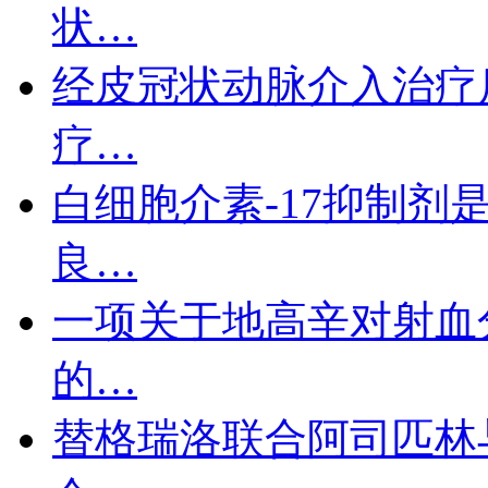
状…
经皮冠状动脉介入治疗
疗…
白细胞介素-17抑制剂
良…
一项关于地高辛对射血
的…
替格瑞洛联合阿司匹林