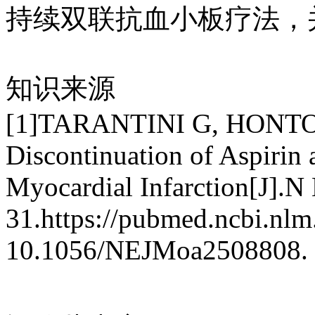
持续双联抗血小板疗法，
知识来源
[1]TARANTINI G, HONTON 
Discontinuation of Aspirin
Myocardial Infarction[J].
31.https://pubmed.ncbi.nl
10.1056/NEJMoa2508808.