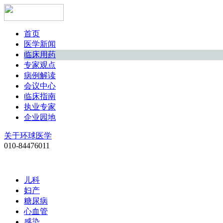
首页
医学新闻
临床用药
专家观点
病例解读
会议中心
临床指南
执业专家
企业园地
关于环球医学
010-84476011
儿科
妇产
糖尿病
心血管
感染