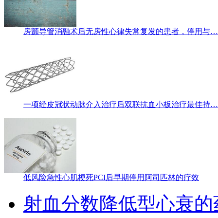
房颤导管消融术后无房性心律失常复发的患者，停用与…
一项经皮冠状动脉介入治疗后双联抗血小板治疗最佳持…
低风险急性心肌梗死PCI后早期停用阿司匹林的疗效
射血分数降低型心衰的