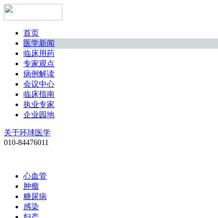
首页
医学新闻
临床用药
专家观点
病例解读
会议中心
临床指南
执业专家
企业园地
关于环球医学
010-84476011
心血管
肿瘤
糖尿病
感染
妇产