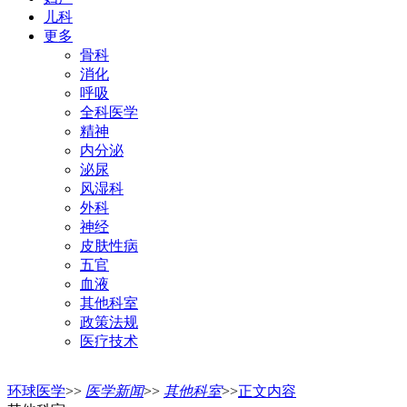
儿科
更多
骨科
消化
呼吸
全科医学
精神
内分泌
泌尿
风湿科
外科
神经
皮肤性病
五官
血液
其他科室
政策法规
医疗技术
环球医学
>>
医学新闻
>>
其他科室
>>
正文内容