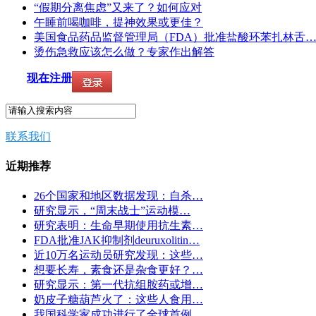
“假期分离焦虑”又来了？如何应对
午睡前喝咖啡，提神效果或更佳？
美国食品药品监督管理局（FDA）批准盐酸环苯扎林舌
烫伤急救应该怎么做？专家作出解答
现在注册
联系我们
近期推荐
26个国家和地区数据发现：自杀…
研究显示，“周末战士”运动模…
研究表明：生命早期使用抗生素…
FDA批准JAK抑制剂deuruxolitin…
近10万名运动员研究发现：这些…
想要长寿，素食还是杂食更好？…
研究显示：第一代抗组胺药或增…
奶皮子糖葫芦火了：这些人食用…
我国科学家成功进行了全球首例…