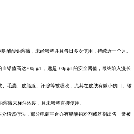
网购醋酸铅溶液，未经稀释并且每日多次使用，持续近一个月。
值高达700μg/L，远超100μg/L的安全阈值，最终陷入漫长
皮、毛囊、皮脂腺、汗腺等被吸收，尤其在皮肤有微小伤口、皲
酸铅溶液未标注浓度，且未稀释直接使用。
在介绍该疗法，部分电商平台亦有醋酸铅粉剂或洗剂出售，常被