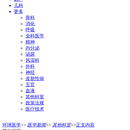
儿科
更多
骨科
消化
呼吸
全科医学
精神
内分泌
泌尿
风湿科
外科
神经
皮肤性病
五官
血液
其他科室
政策法规
医疗技术
环球医学
>>
医学新闻
>>
其他科室
>>
正文内容