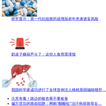
研究显示：第一代抗组胺药或增加老年患者谵妄风险
奶皮子糖葫芦火了：这些人食用需谨慎
我国科学家成功进行了全球首例活人移植基因编辑猪肝…
注意有毒！路边的银杏果不要捡食
偏方背后的致命陷阱：网购“醋酸铅”治汗疱疹致母女…