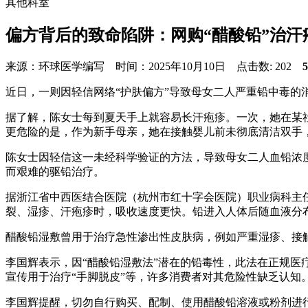
其他科室
偏方背后的致命陷阱：网购“醋酸铅”治
来源：环球医学编写 时间：2025年10月10日 点击数:
202
近日，一则因轻信网络“护肤偏方”导致母女二人严重铅中毒的
据了解，陈女士每到夏天手上就容易长汗疱疹。一次，她在某
更危险的是，作为新手母亲，她在接触婴儿前未彻底清洁双手
陈女士因轻信这一未经科学验证的方法，导致母女二人血铅浓度严重超
而艰难的驱铅治疗。
据浙江省中西医结合医院（杭州市红十字会医院）职业病科主
裂、湿疹、汗疱疹时，吸收速度更快。铅进入人体后随血液分
醋酸铅湿敷曾用于治疗急性渗出性皮肤病，例如严重湿疹、接触
李国辉表示，因“醋酸铅湿敷法”潜在的铅毒性，此法在正规
宣传用于治疗“手脚脱皮”等，许多消费者对其危险性缺乏认知
李国辉提醒，切勿自行购买、配制、使用醋酸铅溶液或粉剂进