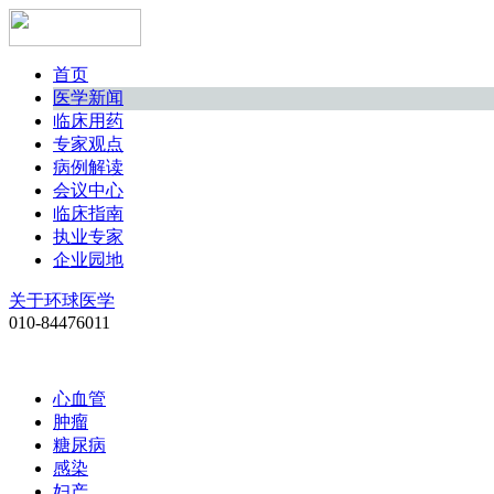
首页
医学新闻
临床用药
专家观点
病例解读
会议中心
临床指南
执业专家
企业园地
关于环球医学
010-84476011
心血管
肿瘤
糖尿病
感染
妇产