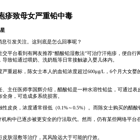
汗疱疹致母女严重铅中毒
5星
消息引发关注。这到底是怎么回事呢？
社交平台看到有网友推荐“醋酸铅湿敷法”可治疗汗疱疹，便自行
，导致铅通过喂奶、洗奶瓶等日常接触渗入婴儿体内。
标，陈女士本人的血铅浓度超过600μg/L，6个月大女婴的血铅
任、主任医师李国辉介绍，醋酸铅是一种水溶性铅盐，可通过表
布全身，可造成多系统损害。
性皮炎，浓度通常很低（0.1%～0.5%）。而陈女士购买的醋
医疗机构中已逐步被更安全的疗法取代。然而，仍有某些网络平台
。
行皮肤湿敷等治疗，其风险远大于可能的疗效。